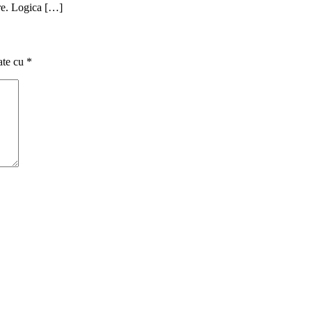
are. Logica […]
ate cu
*