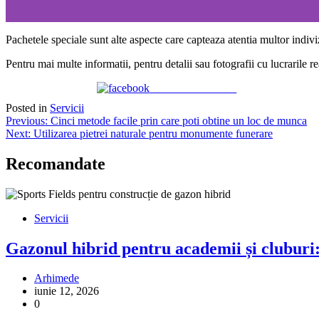
Pachetele speciale sunt alte aspecte care capteaza atentia multor indi
Pentru mai multe informatii, pentru detalii sau fotografii cu lucrarile 
Share on Facebook
Posted in
Servicii
Navigare
Previous:
Cinci metode facile prin care poti obtine un loc de munca
Next:
Utilizarea pietrei naturale pentru monumente funerare
în
articole
Recomandate
Servicii
Gazonul hibrid pentru academii și cluburi: 
Arhimede
iunie 12, 2026
0