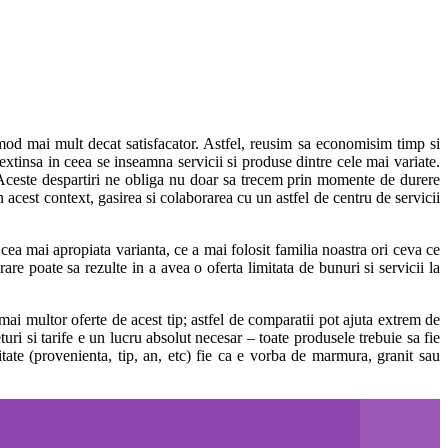
 mod mai mult decat satisfacator. Astfel, reusim sa economisim timp si
xtinsa in ceea se inseamna servicii si produse dintre cele mai variate.
. Aceste despartiri ne obliga nu doar sa trecem prin momente de durere
n acest context, gasirea si colaborarea cu un astfel de centru de servicii
cea mai apropiata varianta, ce a mai folosit familia noastra ori ceva ce
re poate sa rezulte in a avea o oferta limitata de bunuri si servicii la
 mai multor oferte de acest tip; astfel de comparatii pot ajuta extrem de
uri si tarife e un lucru absolut necesar – toate produsele trebuie sa fie
itate (provenienta, tip, an, etc) fie ca e vorba de marmura, granit sau