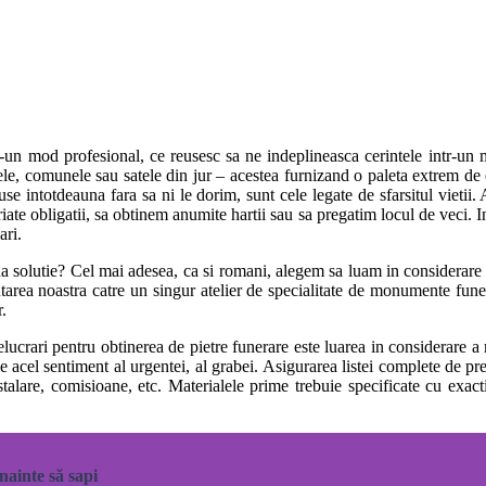
ntr-un mod profesional, ce reusesc sa ne indeplineasca cerintele intr-un
ele, comunele sau satele din jur
– acestea furnizand o paleta extrem de e
se intotdeauna fara sa ni le dorim, sunt cele legate de sfarsitul vietii
iate obligatii, sa obtinem anumite hartii sau sa pregatim locul de veci. I
ari.
na solutie? Cel mai adesea, ca si romani, alegem sa luam in considerare 
tarea noastra catre un singur atelier de specialitate de monumente funera
r.
elucrari pentru obtinerea de pietre funerare este luarea in considerare a
 acel sentiment al urgentei, al grabei. Asigurarea listei complete de pret
stalare, comisioane, etc. Materialele prime trebuie specificate cu exact
înainte să sapi