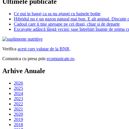
Ultimele publicate
Ce pui in bagaj ca sa nu ajungi cu hainele botite
Hibridul nu e un gazon natural mai bun. E alt animal. Discutie 
Cadoul care ii tine aproape pe cei dragi, chiar si de departe
Excavație adâncă lângă vecini: șase întrebări înainte de prima 
Verifica
acest curs valutar de la BNR
.
Comunica cu presa prin
ecomunicate.ro
.
Arhive Anuale
2026
2025
2024
2023
2022
2021
2020
2019
2018