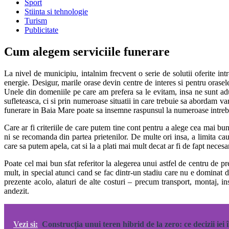
Sport
Stiinta si tehnologie
Turism
Publicitate
Cum alegem serviciile funerare
La nivel de municipiu, intalnim frecvent o serie de solutii oferite i
energie. Desigur, marile orase devin centre de interes si pentru orasel
Unele din domeniile pe care am prefera sa le evitam, insa ne sunt adu
sufleteasca, ci si prin numeroase situatii in care trebuie sa abordam var
funerare in Baia Mare poate sa insemne raspunsul la numeroase intreb
Care ar fi criteriile de care putem tine cont pentru a alege cea mai bu
ni se recomanda din partea prietenilor. De multe ori insa, a limita cau
care sa putem apela, cat si la a plati mai mult decat ar fi de fapt necesa
Poate cel mai bun sfat referitor la alegerea unui astfel de centru de pr
mult, in special atunci cand se fac dintr-un stadiu care nu e dominat de
prezente acolo, alaturi de alte costuri – precum transport, montaj, in
andezit.
Vezi si:
Construcția unui teren hibrid de la zero: ce decizii iei 