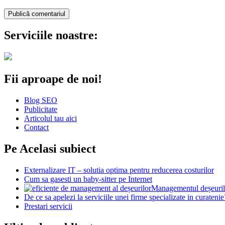
Serviciile noastre:
Fii aproape de noi!
Blog SEO
Publicitate
Articolul tau aici
Contact
Pe Acelasi subiect
Externalizare IT – solutia optima pentru reducerea costurilor
Cum sa gasesti un baby-sitter pe Internet
Managementul deșeurilo
De ce sa apelezi la serviciile unei firme specializate in curatenie
Prestari servicii