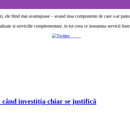
vizi, ele fiind mai avantajoase – avand insa componente de care s-ar put
realizate si serviciile complementare, in tot ceea ce inseamna servicii fu
Tweet
când investiția chiar se justifică