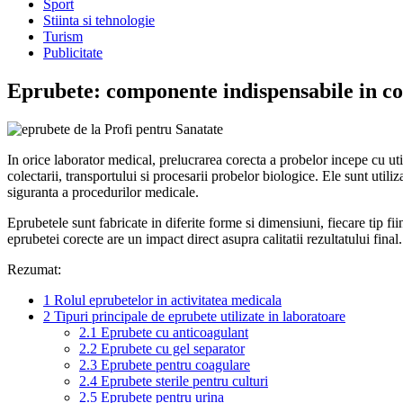
Sport
Stiinta si tehnologie
Turism
Publicitate
Eprubete: componente indispensabile in co
In orice laborator medical, prelucrarea corecta a probelor incepe cu util
colectarii, transportului si procesarii probelor biologice. Ele sunt utiliz
siguranta a procedurilor medicale.
Eprubetele sunt fabricate in diferite forme si dimensiuni, fiecare tip f
eprubetei corecte are un impact direct asupra calitatii rezultatului final.
Rezumat:
1
Rolul eprubetelor in activitatea medicala
2
Tipuri principale de eprubete utilizate in laboratoare
2.1
Eprubete cu anticoagulant
2.2
Eprubete cu gel separator
2.3
Eprubete pentru coagulare
2.4
Eprubete sterile pentru culturi
2.5
Eprubete pentru urina