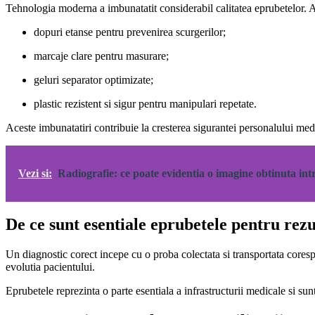
Tehnologia moderna a imbunatatit considerabil calitatea eprubetelor. 
dopuri etanse pentru prevenirea scurgerilor;
marcaje clare pentru masurare;
geluri separator optimizate;
plastic rezistent si sigur pentru manipulari repetate.
Aceste imbunatatiri contribuie la cresterea sigurantei personalului med
Vezi si:
Radiografie: ce poate evidentia o imagine obtinuta int
De ce sunt esentiale eprubetele pentru rezu
Un diagnostic corect incepe cu o proba colectata si transportata corespun
evolutia pacientului.
Eprubetele reprezinta o parte esentiala a infrastructurii medicale si sunt