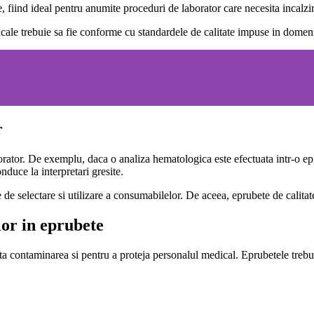
e, fiind ideal pentru anumite proceduri de laborator care necesita incalzi
edicale trebuie sa fie conforme cu standardele de calitate impuse in domen
r
aborator. De exemplu, daca o analiza hematologica este efectuata intr-o e
nduce la interpretari gresite.
e de selectare si utilizare a consumabilelor. De aceea, eprubete de calit
lor in eprubete
ita contaminarea si pentru a proteja personalul medical. Eprubetele trebu