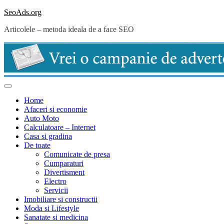
Skip
SeoAds.org
to
Articolele – metoda ideala de a face SEO
content
Home
Afaceri si economie
Auto Moto
Calculatoare – Internet
Casa si gradina
De toate
Comunicate de presa
Cumparaturi
Divertisment
Electro
Servicii
Imobiliare si constructii
Moda si Lifestyle
Sanatate si medicina