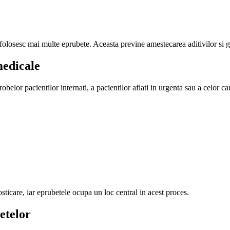
 folosesc mai multe eprubete. Aceasta previne amestecarea aditivilor si g
medicale
obelor pacientilor internati, a pacientilor aflati in urgenta sau a celor car
icare, iar eprubetele ocupa un loc central in acest proces.
etelor