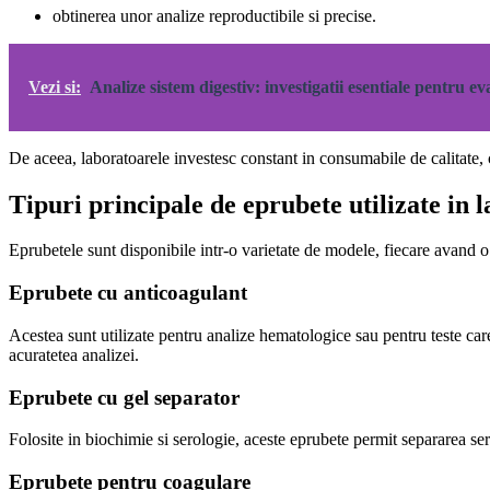
obtinerea unor analize reproductibile si precise.
Vezi si:
Analize sistem digestiv: investigatii esentiale pentru ev
De aceea, laboratoarele investesc constant in consumabile de calitate,
Tipuri principale de eprubete utilizate in 
Eprubetele sunt disponibile intr-o varietate de modele, fiecare avand o 
Eprubete cu anticoagulant
Acestea sunt utilizate pentru analize hematologice sau pentru teste car
acuratetea analizei.
Eprubete cu gel separator
Folosite in biochimie si serologie, aceste eprubete permit separarea s
Eprubete pentru coagulare