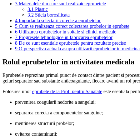
3
Materialele din care sunt realizate eprubetele
3.1
Plastic
3.2
Sticla borosilicata
4
Importanta selectarii corecte a eprubetelor
5
Cum se realizeaza corect colectarea probelor in eprubete
6
Utilizarea eprubetelor in spitale si clinici medicale
7
Progresele tehnologice in fabricarea eprubetelor
8
De ce sunt esentiale eprubetele pentru rezultate precise
9
O perspectiva actuala asupra utilizarii eprubetelor in medicina
Rolul eprubetelor in activitatea medicala
Eprubetele reprezinta primul punct de contact dintre pacient si procesul d
geluri separator sau substante anticoagulante, fiecare avand un rol prec
Folosirea unor
eprubete de la Profi pentru Sanatate
este esentiala pent
prevenirea coagularii nedorite a sangelui;
separarea corecta a componentelor sanguine;
mentinerea structurii probelor;
evitarea contaminarii;