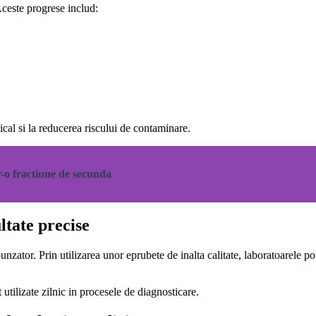
Aceste progrese includ:
ical si la reducerea riscului de contaminare.
r-o fractiune de secunda
ltate precise
zator. Prin utilizarea unor eprubete de inalta calitate, laboratoarele pot
 utilizate zilnic in procesele de diagnosticare.