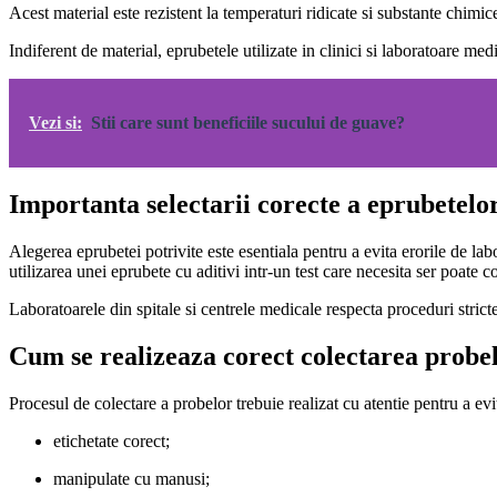
Acest material este rezistent la temperaturi ridicate si substante chimic
Indiferent de material, eprubetele utilizate in clinici si laboratoare m
Vezi si:
Stii care sunt beneficiile sucului de guave?
Importanta selectarii corecte a eprubetelo
Alegerea eprubetei potrivite este esentiala pentru a evita erorile de l
utilizarea unei eprubete cu aditivi intr-un test care necesita ser poate co
Laboratoarele din spitale si centrele medicale respecta proceduri strict
Cum se realizeaza corect colectarea probe
Procesul de colectare a probelor trebuie realizat cu atentie pentru a ev
etichetate corect;
manipulate cu manusi;