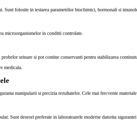
ui. Sunt folosite in testarea parametrilor biochimici, hormonali si imunol
rea microorganismelor in conditii controlate.
a probelor urinare si pot contine conservanti pentru stabilizarea continutu
re medicala.
ele
guranta manipularii si precizia rezultatelor. Cele mai frecvente materiale
pulat. Sunt deseori preferate in laboratoarele moderne datorita sigurantei