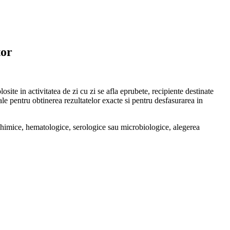
tor
site in activitatea de zi cu zi se afla eprubete, recipiente destinate
tiale pentru obtinerea rezultatelor exacte si pentru desfasurarea in
iochimice, hematologice, serologice sau microbiologice, alegerea