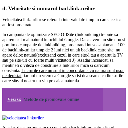
d. Velocitate si numarul backlink-urilor
Velocitatea link-urilor se refera la intervalul de timp in care acestea
au fost procurate.
In campania de optimizare SEO OffSite (linkbuilding) trebuie sa
aparem cat mai natural in ochii lui Google. Daca avem un site nou si
pornim o campanie de linkbuilding, procurand intr-o saptamana 100
de backlink-uri iar timp de 2 luni nici un alt backlink catre site, nu
apare deloc natural(excluzand cazul in care site-l tau a aparut la TV
sau pe site-uri cu foarte multi vizitatori J). Asadar incearcati sa
mentineti o viteza de construire a linkurilor mica si oarecum
constanta.
Lucrurile care nu sunt in concordanta cu natura sunt usor
de depistat
, iar noi nu vrem ca Google sa isi dea seama ca link-urile
catre site-ul nostru nu vin pe calea naturala.
Vezi si:
Metode de promovare online
Asadar, daca ne apucam sa construim backlink-uri catre site-ul