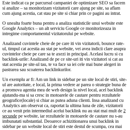
Este indicat ca pe parcursul campaniei de optimizare SEO sa facem
si analize – sa monitorizam vizitatorii care ajung pe site, sa aflam
cum ajung acestia, cat stau pe site si chiar prin ce pagini au intrat.
O unealta foarte buna pentru a analiza statisticile unui website este
Google Analytics – un alt serviciu Google ce monitorizeaza in
intregime comportamentul vizitatorului pe website.
Analizand cuvintele cheie de pe care iti vin vizitatorii, bounce rate-
ul, timpul cat acestia au stat pe website, vei avea indicii clare asupra
cuvintelor cheie pe care sa te axezi in principal. Acelasi lucru si cu
backlink-urile: Analizand de pe ce site-uri iti vin vizitatori si cat au
stat acestia pe site-ul tau, te va face sa iei cele mai bune alegeri in
pastrarea sau scoaterea backlinkurilor.
Un exemplu ar fi: Am un link in sidebar pe un site local de stiri, site-
ul are autoritate, e local, la prima vedere ar parea o strategie buna de
a promova agentia mea de web design la nivel local, acel backlink
ajutandu-ma si sa cresc in motoarele de cautare pentru rezultatele
geografice(locale) si chiar as putea aduna clienti. Insa analizand cu
Analytics am observat ca, raportat la ultima luna de zile, vizitatorii
ce au venit prin intermediul acelui backlink nu au stat mai mult de
2
secunde
pe website, iar rezultatele in motoarele de cautare nu s-au
imbunatati substantial. Deoarece achizitionarea unui backlink in
sidebar pe un website local de stiri este destul de scumpa, cea mai