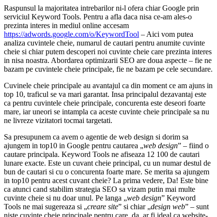
Raspunsul la majoritatea intrebarilor ni-l ofera chiar Google prin
serviciul Keyword Tools. Pentru a afla daca nisa ce-am ales-o
prezinta interes in mediul online accesam
https://adwords.google.com/o/KeywordTool
– Aici vom putea
analiza cuvintele cheie, numarul de cautari pentru anumite cuvinte
cheie si chiar putem descoperi noi cuvinte cheie care prezinta interes
in nisa noastra. Abordarea optimizarii SEO are doua aspecte – fie ne
bazam pe cuvintele cheie principale, fie ne bazam pe cele secundare.
Cuvinele cheie principale au avantajul ca din moment ce am ajuns in
top 10, traficul se va mari garantat. Insa principalul dezavantaj este
ca pentru cuvintele cheie principale, concurenta este deseori foarte
mare, iar uneori se intampla ca aceste cuvinte cheie principale sa nu
ne livreze vizitatori tocmai targetati.
Sa presupunem ca avem o agentie de web design si dorim sa
ajungem in top10 in Google pentru cautarea „
web design
” – fiind o
cautare principala. Keyword Tools ne afiseaza 12 100 de cautari
lunare exacte. Este un cuvant cheie principal, cu un numar destul de
bun de cautari si cu o concurenta foarte mare. Se merita sa ajungem
in top10 pentru acest cuvant cheie? La prima vedere, Da! Este bine
ca atunci cand stabilim strategia SEO sa vizam putin mai multe
cuvinte cheie si nu doar unul. Pe langa „
web design
” Keyword
Tools ne mai sugereaza si „
creare site
” si chiar „
design web
” – sunt
niste cuvinte cheie principale pentru care, da, ar fi ideal ca website-