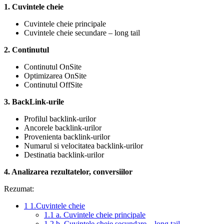
1. Cuvintele cheie
Cuvintele cheie principale
Cuvintele cheie secundare – long tail
2. Continutul
Continutul OnSite
Optimizarea OnSite
Continutul OffSite
3. BackLink-urile
Profilul backlink-urilor
Ancorele backlink-urilor
Provenienta backlink-urilor
Numarul si velocitatea backlink-urilor
Destinatia backlink-urilor
4. Analizarea rezultatelor, conversiilor
Rezumat:
1
1.Cuvintele cheie
1.1
a. Cuvintele cheie principale
1.2
b. Cuvintele cheie secundare – long tail