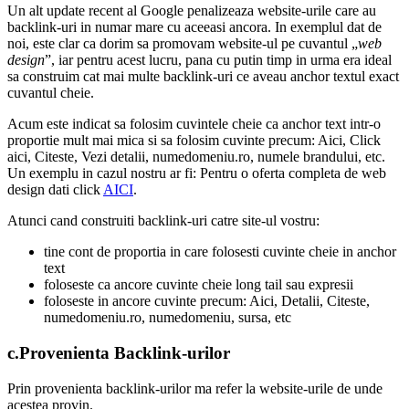
Un alt update recent al Google penalizeaza website-urile care au
backlink-uri in numar mare cu aceeasi ancora. In exemplul dat de
noi, este clar ca dorim sa promovam website-ul pe cuvantul „
web
design
”, iar pentru acest lucru, pana cu putin timp in urma era ideal
sa construim cat mai multe backlink-uri ce aveau anchor textul exact
cuvantul cheie.
Acum este indicat sa folosim cuvintele cheie ca anchor text intr-o
proportie mult mai mica si sa folosim cuvinte precum: Aici, Click
aici, Citeste, Vezi detalii, numedomeniu.ro, numele brandului, etc.
Un exemplu in cazul nostru ar fi: Pentru o oferta completa de web
design dati click
AICI
.
Atunci cand construiti backlink-uri catre site-ul vostru:
tine cont de proportia in care folosesti cuvinte cheie in anchor
text
foloseste ca ancore cuvinte cheie long tail sau expresii
foloseste in ancore cuvinte precum: Aici, Detalii, Citeste,
numedomeniu.ro, numedomeniu, sursa, etc
c.Provenienta Backlink-urilor
Prin provenienta backlink-urilor ma refer la website-urile de unde
acestea provin.