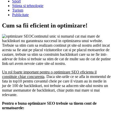
Sport
Stiinta si tehnologie
Turism
Publicitate
Cum sa fii eficient in optimizare!
Continutul unic si numarul cat mai mare de
backlinkuri nu garanteaza succesul in optimizarea unui website.
Trebuie sa stim cum sa realizam continut pt site-ul nostru astfel incat
acesta sa fie atat pe placul vizitatorilor cat si pe placul motoarelor de
cautare, trebuie sa stim sa construim backlinkuri care sa ne fie intr-
adevar de folos si trebuie sa stim de cat de multe sau de cat de putine
link-uri avem nevoie catre site-ul nostru.
Un rol foarte important pentru o optimizare SEO eficienta il
constituie chiar concurenta
. Daca site-urile ce se afla in momentul de
fata in top10 pentru cuvantul cheie pe care il vizam au in medie in
jur de 100 de backlinkuri, noi trebuie sa aducem site-ului nostru un
numar asemanator de backlinkuri, chiar putin mai mare si mai
relevante.
Pentru o buna optimizare SEO trebuie sa tinem cont de
urmatoarele: