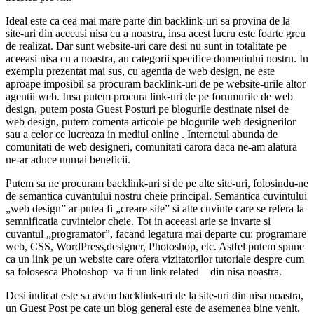
Ideal este ca cea mai mare parte din backlink-uri sa provina de la
site-uri din aceeasi nisa cu a noastra, insa acest lucru este foarte greu
de realizat. Dar sunt website-uri care desi nu sunt in totalitate pe
aceeasi nisa cu a noastra, au categorii specifice domeniului nostru. In
exemplu prezentat mai sus, cu agentia de web design, ne este
aproape imposibil sa procuram backlink-uri de pe website-urile altor
agentii web. Insa putem procura link-uri de pe forumurile de web
design, putem posta Guest Posturi pe blogurile destinate nisei de
web design, putem comenta articole pe blogurile web designerilor
sau a celor ce lucreaza in mediul online . Internetul abunda de
comunitati de web designeri, comunitati carora daca ne-am alatura
ne-ar aduce numai beneficii.
Putem sa ne procuram backlink-uri si de pe alte site-uri, folosindu-ne
de semantica cuvantului nostru cheie principal. Semantica cuvintului
„web design” ar putea fi „creare site” si alte cuvinte care se refera la
semnificatia cuvintelor cheie. Tot in aceeasi arie se invarte si
cuvantul „programator”, facand legatura mai departe cu: programare
web, CSS, WordPress,designer, Photoshop, etc. Astfel putem spune
ca un link pe un website care ofera vizitatorilor tutoriale despre cum
sa folosesca Photoshop va fi un link related – din nisa noastra.
Desi indicat este sa avem backlink-uri de la site-uri din nisa noastra,
un Guest Post pe cate un blog general este de asemenea bine venit.