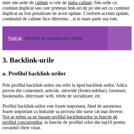
intre site-urile de
calitate
si cele de
slaba calitate
. Site-urile cu
continut duplicat sau care primeau link-uri de pe site-uri cu continut
duplicat au fost penalizate de acest update. Conform acestui update,
continutul de calitate face diferenta…si in mare parte asa este.
Vezi si:
Metode de promovare online
3. Backlink-urile
a. Profilul backlink-urilor
Prin profilul backlink-urilor ma refer la tipul backlink-urilor. Adica
provin din comentarii, articole, sitewide (footer,sidebar), forumuri,
bookmarks, directoare web, retele de socializare, etc.
Profilul backlink-urilor este foarte important, fiind de asemenea
foarte important ca linkurile sa provina din surse cat mai diverse.
Noi ar trebui sa ne bazam profilul backlinkurilor in functie de
profilul concurentilor
, in functie de profilul celor din top10 pentru
cuvantul cheie vizat.