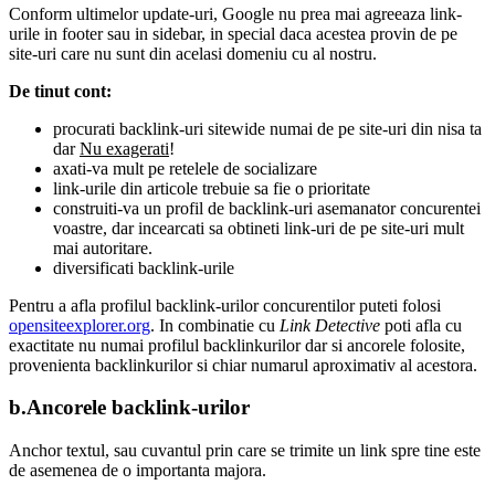
Conform ultimelor update-uri, Google nu prea mai agreeaza link-
urile in footer sau in sidebar, in special daca acestea provin de pe
site-uri care nu sunt din acelasi domeniu cu al nostru.
De tinut cont:
procurati backlink-uri sitewide numai de pe site-uri din nisa ta
dar
Nu exagerati
!
axati-va mult pe retelele de socializare
link-urile din articole trebuie sa fie o prioritate
construiti-va un profil de backlink-uri asemanator concurentei
voastre, dar incearcati sa obtineti link-uri de pe site-uri mult
mai autoritare.
diversificati backlink-urile
Pentru a afla profilul backlink-urilor concurentilor puteti folosi
opensiteexplorer.org
. In combinatie cu
Link Detective
poti afla cu
exactitate nu numai profilul backlinkurilor dar si ancorele folosite,
provenienta backlinkurilor si chiar numarul aproximativ al acestora.
b.Ancorele backlink-urilor
Anchor textul, sau cuvantul prin care se trimite un link spre tine este
de asemenea de o importanta majora.