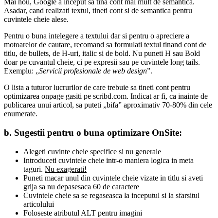
Mai nou, Google a inceput sa tina cont mai mult de semantica.
Asadar, cand realizati textul, tineti cont si de semantica pentru
cuvintele cheie alese.
Pentru o buna intelegere a textului dar si pentru o apreciere a
motoarelor de cautare, recomand sa formulati textul tinand cont de
titlu, de bullets, de H-uri, italic si de bold. Nu puneti H sau Bold
doar pe cuvantul cheie, ci pe expresii sau pe cuvintele long tails.
Exemplu: „
Servicii profesionale de web design
”.
O lista a tuturor lucrurilor de care trebuie sa tineti cont pentru
optimizarea onpage gasiti pe scribd.com. Indicat ar fi, ca inainte de
publicarea unui articol, sa puteti „bifa” aproximativ 70-80% din cele
enumerate.
b. Sugestii pentru o buna optimizare OnSite:
Alegeti cuvinte cheie specifice si nu generale
Introduceti cuvintele cheie intr-o maniera logica in meta
taguri.
Nu exagerati!
Puneti macar unul din cuvintele cheie vizate in titlu si aveti
grija sa nu depasesaca 60 de caractere
Cuvintele cheie sa se regaseasca la inceputul si la sfarsitul
articolului
Foloseste atributul ALT pentru imagini