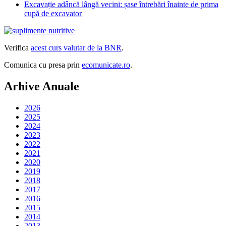
Excavație adâncă lângă vecini: șase întrebări înainte de prima
cupă de excavator
Verifica
acest curs valutar de la BNR
.
Comunica cu presa prin
ecomunicate.ro
.
Arhive Anuale
2026
2025
2024
2023
2022
2021
2020
2019
2018
2017
2016
2015
2014
2013