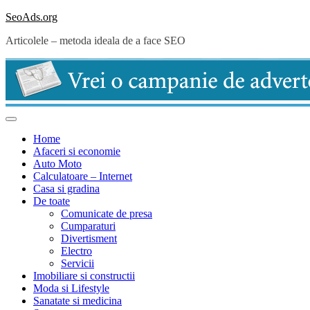
Skip
SeoAds.org
to
Articolele – metoda ideala de a face SEO
content
Home
Afaceri si economie
Auto Moto
Calculatoare – Internet
Casa si gradina
De toate
Comunicate de presa
Cumparaturi
Divertisment
Electro
Servicii
Imobiliare si constructii
Moda si Lifestyle
Sanatate si medicina