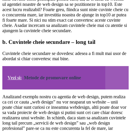
ul agentiei noastre de web design sa se pozitioneze in top10. Este
acest lucru realizabil? Foarte greu, fiindca sunt niste cuvinte cheie cu
o concurenta mare, iar investitia noastra de ajunge in top10 ar putea
fi foarte mare. Si nici nu stim exact cat convertesc aceste cuvinte
cheie. Asadar incercam sa analizam cuvintele cheie mai cu atentie si
ajungem la cuvintele cheie secundare.
b. Cuvintele cheie secundare – long tail
Cuvintele cheie secundare se dovedesc adesea a fi mult mai usor de
abordat si chiar convertesc mai bine.
Vezi si:
Metode de promovare online
Analizand exemplu nostru cu agentia de web design, putem realiza
ca cei ce cauta „web design” nu vor neaparat un website – unii
poate chiar sunt curiosi ce inseamna webdesign, altii poate doar vor
sa vada proiecte de web design si putini sunt cei care chiar doresc
realizarea unui website. In schimb, daca stam sa analizam cuvintele
long tail precum „servicii de web design” sau „web design
profesional” pare-se ca nu este concurenta la fel de mare, iar