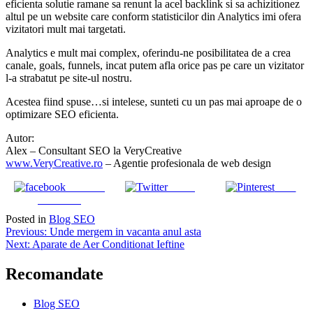
eficienta solutie ramane sa renunt la acel backlink si sa achizitionez
altul pe un website care conform statisticilor din Analytics imi ofera
vizitatori mult mai targetati.
Analytics e mult mai complex, oferindu-ne posibilitatea de a crea
canale, goals, funnels, incat putem afla orice pas pe care un vizitator
l-a strabatut pe site-ul nostru.
Acestea fiind spuse…si intelese, sunteti cu un pas mai aproape de o
optimizare SEO eficienta.
Autor:
Alex – Consultant SEO la VeryCreative
www.VeryCreative.ro
– Agentie profesionala de web design
Share on
Tweet
Save
Facebook
Posted in
Blog SEO
Navigare
Previous:
Unde mergem in vacanta anul asta
Next:
Aparate de Aer Conditionat Ieftine
în
articole
Recomandate
Blog SEO