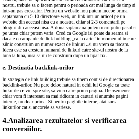
nostru, trebuie sa o facem pentru o perioada cat mai lunga de timp si
intr-un pas crescator. Pentru un website nou putem incepe prima
saptamana cu 5-10 directoare web, un link intr-un articol pe un
website din aceeasi nisa cu a noastra, chiar si 2-3 comentarii pe
bloguri din aceeasi nisa. A doua saptamana putem mari putin pasul si
pe urma chiar putem varia. Cred ca Google isi poate da seama si
daca e o campanie de link building „ca la carte” in momentul in care
zilnic construim un numar exact de linkuri ..si nu vrem sa riscam.
Ideea este sa crestem numarul de linkuri catre site-ul nostru de la
luna la luna, insa sa nu le construim dupa un tipar fix.
e. Destinatia backlink-urilor
In strategia de link building trebuie sa tinem cont si de directionarea
backlink-urilor. Nu pare deloc natural in ochii lui Google ca toate
linkurile ce vin spre site, sa vina catre prima pagina. De asemenea
chiar vom fi interesati sa mai ridicam in cautari si anumite pagini
interne, nu doar prima. Si pentru paginile interne, atat sursa
linkurilor cat si ancorele sa varieze.
4.Analizarea rezultatelor si verificarea
conversiilor.