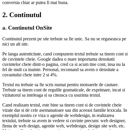
conversia chiar ar putea fi mai buna.
2. Continutul
a. Continutul OnSite
Continutul prezent pe site trebuie sa fie unic. Sa nu se regaseasca pe
nici un alt site.
Pe langa autenticitate, cand compunem textul trebuie sa tinem cont si
de cuvintele cheie. Google dadea o mare importanta densitatii
cuvintelor cheie dintr-o pagina, cred ca si acum tine cont, insa nu la
fel de mult ca inainte. Personal, recomand sa avem o densitate a
cuvantului cheie intre 2 si 4%.
Textul nu trebuie sa fie scris numai pentru motoarele de cautare.
Trebuie sa tinem cont de regulile gramaticale, de exprimare, incat si
vizitatorul sa inteleaga si sa citeasca cu usurinta textul.
Cand realizam textul, este bine sa tinem cont si de cuvintele cheie
vizate dar si de cele asemanatoare sau din aceeasi familie lexicala. In
exemplul nostru ce viza o agentie de webdesign, in realizarea
textului, trebuie sa avem in vedere si cuvinte precum: web designer,
firma de web design, agentie web, webdesign, design site web, etc.