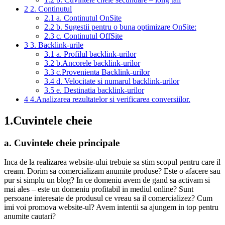
2
2. Continutul
2.1
a. Continutul OnSite
2.2
b. Sugestii pentru o buna optimizare OnSite:
2.3
c. Continutul OffSite
3
3. Backlink-urile
3.1
a. Profilul backlink-urilor
3.2
b.Ancorele backlink-urilor
3.3
c.Provenienta Backlink-urilor
3.4
d. Velocitate si numarul backlink-urilor
3.5
e. Destinatia backlink-urilor
4
4.Analizarea rezultatelor si verificarea conversiilor.
1.Cuvintele cheie
a. Cuvintele cheie principale
Inca de la realizarea website-ului trebuie sa stim scopul pentru care il
cream. Dorim sa comercializam anumite produse? Este o afacere sau
pur si simplu un blog? In ce domeniu avem de gand sa activam si
mai ales – este un domeniu profitabil in mediul online? Sunt
persoane interesate de produsul ce vreau sa il comercializez? Cum
imi voi promova website-ul? Avem intentii sa ajungem in top pentru
anumite cautari?