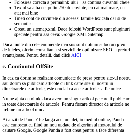
Folosirea corecta a permalink-ului – sa contina cuvantul cheie
Textul sa aiba cel putin 250 de cuvinte, cu cat mai mare, cu
atat mai bine
Tineti cont de cuvintele din aceeasi familie lexicala dar si de
semantica
Creati un sitemap.xml. Daca folositi WordPress sunt pluginuri
speciale pentru asa ceva: Google XML Sitemap
Daca multe din cele enumerate mai sus sunt notiuni si lucruri greu
de inteles, oferim consultanta si servicii de optimizare SEO la preturi
avantajoase. Pentru detalii, dati click
AICI
c. Continutul OffSite
In caz ca dorim sa realizam comunicate de presa pentru site-ul nostru
sau dorim sa publicam articole cu link catre site-ul nostru in
directoarele de articole, este crucial ca acele articole sa fie unice.
Nu ne ajuta cu nimic daca avem un singur articol pe care il publicam
in toate directoarele de articole. Pentru fiecare director de articole ne
trebuie un articol unic.
Ai auzit de Panda? Pe langa acel ursulet, in mediul online, Panda
este cunoscut ca fiind un nou update de algoritm al motorului de
cautare Google. Google Panda a fost creat pentru a face diferenta