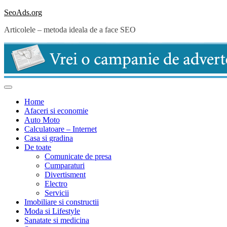
Skip
SeoAds.org
to
Articolele – metoda ideala de a face SEO
content
Home
Afaceri si economie
Auto Moto
Calculatoare – Internet
Casa si gradina
De toate
Comunicate de presa
Cumparaturi
Divertisment
Electro
Servicii
Imobiliare si constructii
Moda si Lifestyle
Sanatate si medicina