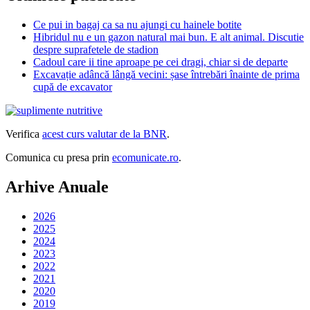
Ce pui in bagaj ca sa nu ajungi cu hainele botite
Hibridul nu e un gazon natural mai bun. E alt animal. Discutie
despre suprafetele de stadion
Cadoul care ii tine aproape pe cei dragi, chiar si de departe
Excavație adâncă lângă vecini: șase întrebări înainte de prima
cupă de excavator
Verifica
acest curs valutar de la BNR
.
Comunica cu presa prin
ecomunicate.ro
.
Arhive Anuale
2026
2025
2024
2023
2022
2021
2020
2019