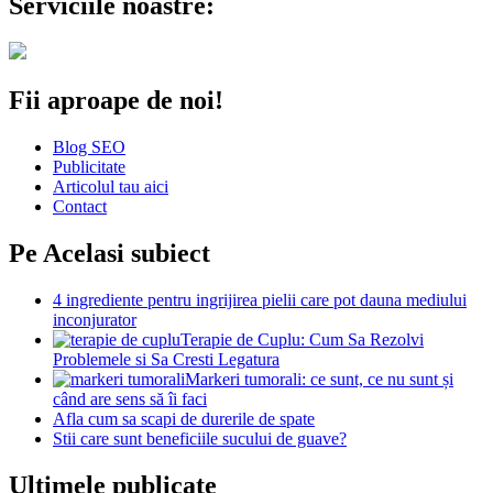
Serviciile noastre:
Fii aproape de noi!
Blog SEO
Publicitate
Articolul tau aici
Contact
Pe Acelasi subiect
4 ingrediente pentru ingrijirea pielii care pot dauna mediului
inconjurator
Terapie de Cuplu: Cum Sa Rezolvi
Problemele si Sa Cresti Legatura
Markeri tumorali: ce sunt, ce nu sunt și
când are sens să îi faci
Afla cum sa scapi de durerile de spate
Stii care sunt beneficiile sucului de guave?
Ultimele publicate