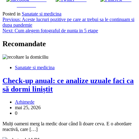
Facebook
Posted in
Sanatate si medicina
Navigare
Previous:
Aceste lucruri pozitive pe care ar trebui sa le continuam si
dupa pandemie
în
Next:
Cum alegem fotograful de nunta in 5 etape
articole
Recomandate
Sanatate si medicina
Check-up anual: ce analize uzuale faci ca
să dormi liniștit
Arhimede
mai 25, 2026
0
Mulți oameni merg la medic doar când îi doare ceva. E o abordare
reactivă, care […]