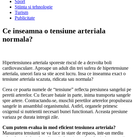
Sport
Stiinta si tehnologie
Turism
Publicitate
Ce inseamna o tensiune arteriala
normala?
Hipertensiunea arteriala sporeste riscul de a dezvolta boli
cardiovasculare. Aproape un adult din trei sufera de hipertensiune
arteriala, uneori fara sa stie acest lucru. Insa ce inseamna exact o
tensiune arteriala scazuta, ridicata sau normala?
Ceea ce poarta numele de “tensiune” reflecta presiunea sangelui pe
peretii arterelor. Cu fiecare bataie in parte, inima transporta sangele
spre artere. Contractandu-se, muschii peretilor arterelor propulseaza
sangele in ansamblul organismului. Astfel, organele primesc
oxigenul si nutrientii necesari bunei functionari. Aceasta presiune
variaza pe durata intregii zile.
Cum putem evalua in mod eficient tensiunea arteriala?
Masurarea tensiunii se va face in stare de repaos, intr-un mediu