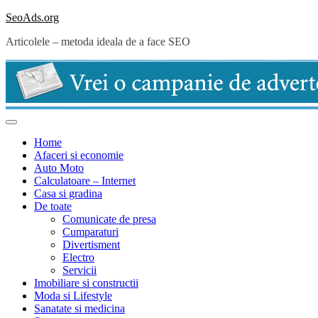
Skip
SeoAds.org
to
Articolele – metoda ideala de a face SEO
content
Home
Afaceri si economie
Auto Moto
Calculatoare – Internet
Casa si gradina
De toate
Comunicate de presa
Cumparaturi
Divertisment
Electro
Servicii
Imobiliare si constructii
Moda si Lifestyle
Sanatate si medicina