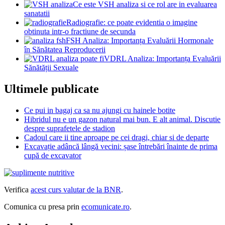
Ce este VSH analiza si ce rol are in evaluarea
sanatatii
Radiografie: ce poate evidentia o imagine
obtinuta intr-o fractiune de secunda
FSH Analiza: Importanța Evaluării Hormonale
în Sănătatea Reproducerii
VDRL Analiza: Importanța Evaluării
Sănătății Sexuale
Ultimele publicate
Ce pui in bagaj ca sa nu ajungi cu hainele botite
Hibridul nu e un gazon natural mai bun. E alt animal. Discutie
despre suprafetele de stadion
Cadoul care ii tine aproape pe cei dragi, chiar si de departe
Excavație adâncă lângă vecini: șase întrebări înainte de prima
cupă de excavator
Verifica
acest curs valutar de la BNR
.
Comunica cu presa prin
ecomunicate.ro
.