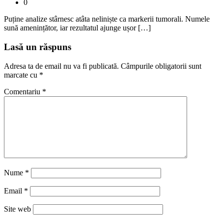
0
Puține analize stârnesc atâta neliniște ca markerii tumorali. Numele
sună amenințător, iar rezultatul ajunge ușor […]
Lasă un răspuns
Adresa ta de email nu va fi publicată.
Câmpurile obligatorii sunt
marcate cu
*
Comentariu
*
Nume
*
Email
*
Site web