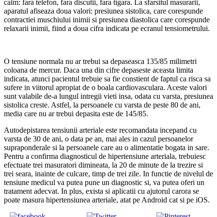
calm: fara telefon, fara discutii, fara tigara. La sfarsitul masurarii,
aparatul afiseaza doua valori: presiunea sistolica, care corespunde
contractiei muschiului inimii si presiunea diastolica care corespunde
relaxarii inimii, fiind a doua cifra indicata pe ecranul tensiometrului.
O tensiune normala nu ar trebui sa depaseasca 135/85 milimetri
coloana de mercur. Daca una din cifre depaseste aceasta limita
indicata, atunci pacientul trebuie sa fie constient de faptul ca risca sa
sufere in viitorul apropiat de o boala cardiovasculara. Aceste valori
sunt valabile de-a lungul intregii vieti insa, odata cu varsta, presiunea
sistolica creste. Astfel, la persoanele cu varsta de peste 80 de ani,
media care nu ar trebui depasita este de 145/85.
Autodepistarea tensiunii arteriale este recomandata incepand cu
varsta de 30 de ani, o data pe an, mai ales in cazul persoanelor
supraponderale si la persoanele care au o alimentatie bogata in sare.
Pentru a confirma diagnosticul de hipertensiune arteriala, trebuiesc
efectuate trei masuratori dimineata, la 20 de minute de la trezire si
trei seara, inainte de culcare, timp de trei zile. In functie de nivelul de
tensiune medicul va putea pune un diagnostic si, va putea oferi un
tratament adecvat. In plus, exista si aplicatii cu ajutorul carora se
poate masura hipertensiunea arteriale, atat pe Android cat si pe iOS.
Share on
Tweet
Save