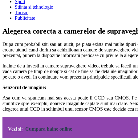
Sport
Stiinta si tehnologie
Turism
Publicitate
Alegerea corecta a camerelor de supraveg
Dupa cum probabil stiti sau ati auzit, pe piata exista mai multe tip
eroare atunci cand dorim sa achizitionam camere de supraveghere vi
prezentat, punem la dispozitie informatii pretioase cu privire la alege
Inainte de a investi in camere supraveghere video, trebuie sa faceti un
vada camera pe timp de noapte si cat de fine sa fie detaliile imaginilo
pe care o aveti. In continuare vom prezenta principalele specificatii a
Senzorul de imagine:
Asa cum va spuneam mai sus acesta poate fi CCD sau CMOS. Pe scurt
stiintifice spre exemplu, doarece imaginile captate sunt mai clare. 
alegerea unui CCD in schimbul unui senzor CMOS este decizia cea mai
Vezi si:
Cumpara haine online