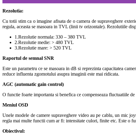
Rezolutia:
Cu totii stim ca o imagine afisata de o camera de supraveghere exteri
regula, aceasta se masoara in TVL (linii tv orizontale). Rezolutiile di
1.Rezolutie normala: 330 – 380 TVL
2.Rezolutie medie: > 480 TVL
3.Rezolutie mare: > 520 TVL
Raportul de semnal SNR
Este un parametru ce se masoara in dB si reprezinta capacitatea camer
reduce influenta zgomotului asupra imaginii este mai ridicata.
AGC (automatic gain control)
O functie foarte importanta si benefica ce compenseaza fluctuatiile de
Meniul OSD
Unele modele de camere supraveghere video au pe cablu, un mic joystick
regla mai multe functii cum ar fi: intensitate culori, finite etc. Este o f
Obiectivul: