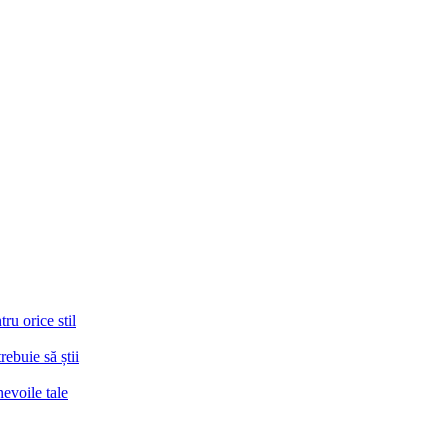
ru orice stil
rebuie să știi
nevoile tale