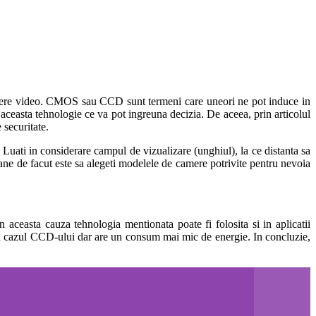
veghere video. CMOS sau CCD sunt termeni care uneori ne pot induce in
 aceasta tehnologie ce va pot ingreuna decizia. De aceea, prin articolul
 securitate.
 Luati in considerare campul de vizualizare (unghiul), la ce distanta sa
mane de facut este sa alegeti modelele de camere potrivite pentru nevoia
asta cauza tehnologia mentionata poate fi folosita si in aplicatii
in cazul CCD-ului dar are un consum mai mic de energie. In concluzie,