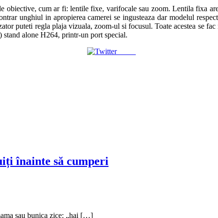
 obiective, cum ar fi: lentile fixe, varifocale sau zoom. Lentila fixa ar
ontrar unghiul in apropierea camerei se ingusteaza dar modelul respec
lizator puteti regla plaja vizuala, zoom-ul si focusul. Toate acestea se
) stand alone H264, printr-un port special.
Tweet
uiți înainte să cumperi
mama sau bunica zice: „hai […]