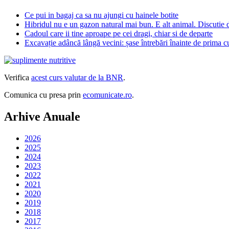
Ce pui in bagaj ca sa nu ajungi cu hainele botite
Hibridul nu e un gazon natural mai bun. E alt animal. Discutie 
Cadoul care ii tine aproape pe cei dragi, chiar si de departe
Excavație adâncă lângă vecini: șase întrebări înainte de prima 
Verifica
acest curs valutar de la BNR
.
Comunica cu presa prin
ecomunicate.ro
.
Arhive Anuale
2026
2025
2024
2023
2022
2021
2020
2019
2018
2017