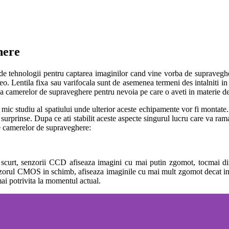
here
uri de tehnologii pentru captarea imaginilor cand vine vorba de supra
deo.
Lentila fixa sau varifocala sunt de asemenea termeni des intalniti in
rea camerelor de supraveghere pentru nevoia pe care o aveti in materie de
 mic studiu al spatiului unde ulterior aceste echipamente vor fi montate.
r surprinse. Dupa ce ati stabilit aceste aspecte singurul lucru care va ra
le camerelor de supraveghere:
, senzorii CCD afiseaza imagini cu mai putin zgomot, tocmai din ace
Senzorul CMOS in schimb, afiseaza imaginile cu mai mult zgomot decat 
 potrivita la momentul actual.