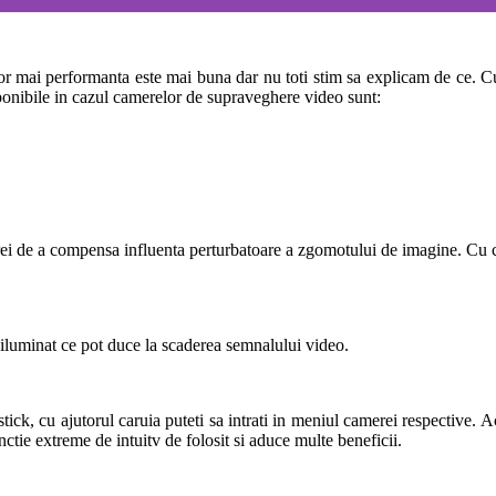
or mai performanta este mai buna dar nu toti stim sa explicam de ce. Cu
sponibile in cazul camerelor de supraveghere video sunt:
ei de a compensa influenta perturbatoare a zgomotului de imagine. Cu ca
 iluminat ce pot duce la scaderea semnalului video.
, cu ajutorul caruia puteti sa intrati in meniul camerei respective. Aces
unctie extreme de intuitv de folosit si aduce multe beneficii.