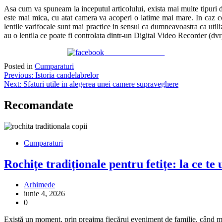
Asa cum va spuneam la inceputul articolului, exista mai multe tipuri de
este mai mica, cu atat camera va acoperi o latime mai mare. In caz c
lentile varifocale sunt mai practice in sensul ca dumneavoastra ca uti
au o lentila ce poate fi controlata dintr-un Digital Video Recorder (dvr
Share on Facebook
Posted in
Cumparaturi
Navigare
Previous:
Istoria candelabrelor
Next:
Sfaturi utile in alegerea unei camere supraveghere
în
articole
Recomandate
Cumparaturi
Rochițe tradiționale pentru fetițe: la ce te 
Arhimede
iunie 4, 2026
0
Există un moment, prin preajma fiecărui eveniment de familie, când 