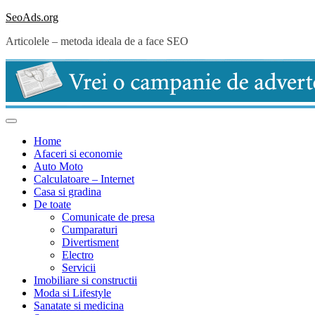
Skip
SeoAds.org
to
Articolele – metoda ideala de a face SEO
content
Home
Afaceri si economie
Auto Moto
Calculatoare – Internet
Casa si gradina
De toate
Comunicate de presa
Cumparaturi
Divertisment
Electro
Servicii
Imobiliare si constructii
Moda si Lifestyle
Sanatate si medicina