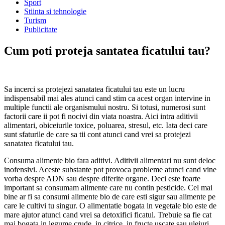
Sport
Stiinta si tehnologie
Turism
Publicitate
Cum poti proteja santatea ficatului tau?
Sa incerci sa protejezi sanatatea ficatului tau este un lucru
indispensabil mai ales atunci cand stim ca acest organ intervine in
multiple functii ale organismului nostru.
Si totusi, numerosi sunt
factorii care ii pot fi nocivi din viata noastra. Aici intra aditivii
alimentari, obiceiurile toxice, poluarea, stresul, etc. Iata deci care
sunt sfaturile de care sa tii cont atunci cand vrei sa protejezi
sanatatea ficatului tau.
Consuma alimente bio fara aditivi. Aditivii alimentari nu sunt deloc
inofensivi. Aceste substante pot provoca probleme atunci cand vine
vorba despre ADN sau despre diferite organe. Deci este foarte
important sa consumam alimente care nu contin pesticide. Cel mai
bine ar fi sa consumi alimente bio de care esti sigur sau alimente pe
care le cultivi tu singur. O alimentatie bogata in vegetale bio este de
mare ajutor atunci cand vrei sa detoxifici ficatul. Trebuie sa fie cat
mai bogata in legume crude, in citrice, in fructe uscate sau uleiuri