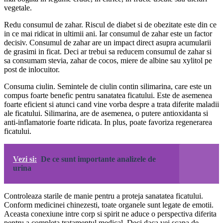
vegetale.
Redu consumul de zahar. Riscul de diabet si de obezitate este din ce
in ce mai ridicat in ultimii ani. Iar consumul de zahar este un factor
decisiv. Consumul de zahar are un impact direct asupra acumularii
de grasimi in ficat. Deci ar trebui sa reducem consumul de zahar si
sa consumam stevia, zahar de cocos, miere de albine sau xylitol pe
post de inlocuitor.
Consuma ciulin. Semintele de ciulin contin silimarina, care este un
compus foarte benefic pentru sanatatea ficatului. Este de asemenea
foarte eficient si atunci cand vine vorba despre a trata diferite maladii
ale ficatului. Silimarina, are de asemenea, o putere antioxidanta si
anti-inflamatorie foarte ridicata. In plus, poate favoriza regenerarea
ficatului.
Vezi si:
De ce sunt importante analizele de
urina
Controleaza starile de manie pentru a proteja sanatatea ficatului.
Conform medicinei chinezesti, toate organele sunt legate de emotii.
Aceasta conexiune intre corp si spirit ne aduce o perspectiva diferita
pentru a completa tratamentul medical. Deci daca vei scapa de