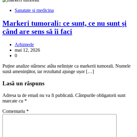
Sanatate si medicina
Markeri tumorali: ce sunt, ce nu sunt și
când are sens să îi faci
Arhimede
mai 12, 2026
0
Puține analize stârnesc atâta neliniște ca markerii tumorali. Numele
sună amenințător, iar rezultatul ajunge ușor […]
Lasă un răspuns
Adresa ta de email nu va fi publicată.
Câmpurile obligatorii sunt
marcate cu
*
Comentariu
*