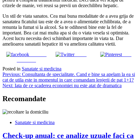
crizele de manie, vei reusi sa previi un dezechilibru hepatic.
Un stil de viata sanatos. Cea mai buna modalitate de a avea grija de
sanatatea ficatului tau este de a avea o alimentatie echilibrata, de a
renunta la fumat si la alcool. Sa te odihnesti bine este la fel de
important. Bea cat mai multa apa si du o viata vesela si optimista.
Acest lucru necesita deci schimbari importante in viata ta. Dar
amelioarea sanatatii hepatice iti va ameliora calitatea vietii.
Share on
Tweet
Save
Facebook
Posted in
Sanatate si medicina
Navigare
Previous:
Consultanta de specialitate. Cand e bine sa apelam la ea si
cat de utila este in momentul in care comandam lenjerii de pat 1+1?
în
Next:
Iata de ce scaderea economiei nu este atat de dramatica
articole
Recomandate
Sanatate si medicina
Check-up anual: ce analize uzuale faci ca