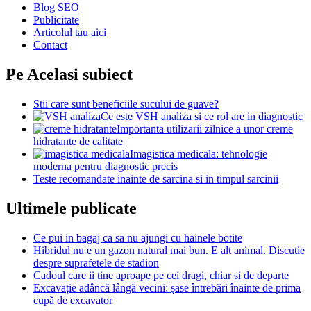
Blog SEO
Publicitate
Articolul tau aici
Contact
Pe Acelasi subiect
Stii care sunt beneficiile sucului de guave?
Ce este VSH analiza si ce rol are in diagnostic
Importanta utilizarii zilnice a unor creme
hidratante de calitate
Imagistica medicala: tehnologie
moderna pentru diagnostic precis
Teste recomandate inainte de sarcina si in timpul sarcinii
Ultimele publicate
Ce pui in bagaj ca sa nu ajungi cu hainele botite
Hibridul nu e un gazon natural mai bun. E alt animal. Discutie
despre suprafetele de stadion
Cadoul care ii tine aproape pe cei dragi, chiar si de departe
Excavație adâncă lângă vecini: șase întrebări înainte de prima
cupă de excavator