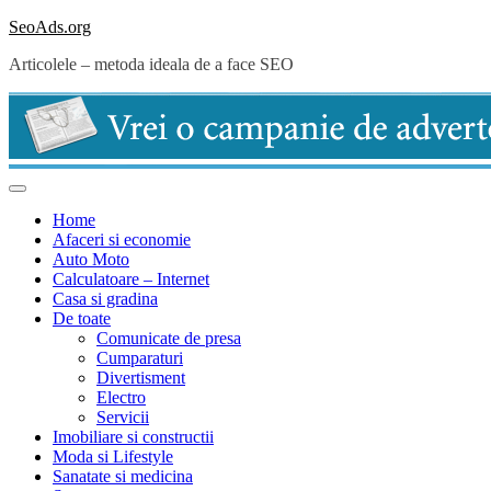
Skip
SeoAds.org
to
Articolele – metoda ideala de a face SEO
content
Home
Afaceri si economie
Auto Moto
Calculatoare – Internet
Casa si gradina
De toate
Comunicate de presa
Cumparaturi
Divertisment
Electro
Servicii
Imobiliare si constructii
Moda si Lifestyle
Sanatate si medicina