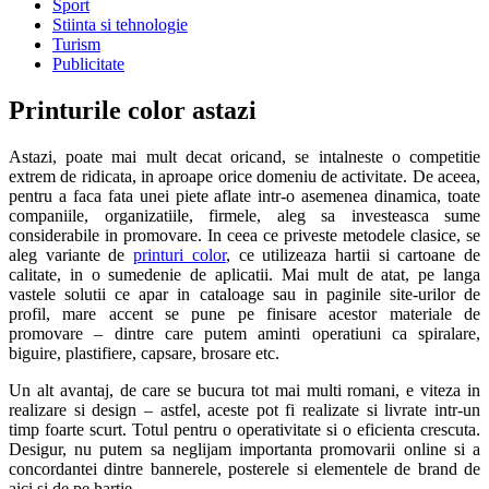
Sport
Stiinta si tehnologie
Turism
Publicitate
Printurile color astazi
Astazi, poate mai mult decat oricand, se intalneste o competitie
extrem de ridicata, in aproape orice domeniu de activitate. De aceea,
pentru a faca fata unei piete aflate intr-o asemenea dinamica, toate
companiile, organizatiile, firmele, aleg sa investeasca sume
considerabile in promovare.
In ceea ce priveste metodele clasice, se
aleg variante de
printuri color
, ce utilizeaza hartii si cartoane de
calitate, in o sumedenie de aplicatii. Mai mult de atat, pe langa
vastele solutii ce apar in cataloage sau in paginile site-urilor de
profil, mare accent se pune pe finisare acestor materiale de
promovare – dintre care putem aminti operatiuni ca spiralare,
biguire, plastifiere, capsare, brosare etc.
Un alt avantaj, de care se bucura tot mai multi romani, e viteza in
realizare si design – astfel, aceste pot fi realizate si livrate intr-un
timp foarte scurt. Totul pentru o operativitate si o eficienta crescuta.
Desigur, nu putem sa neglijam importanta promovarii online si a
concordantei dintre bannerele, posterele si elementele de brand de
aici si de pe hartie.