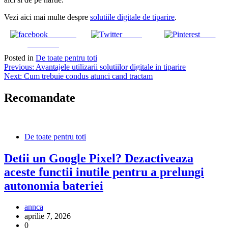
Vezi aici mai multe despre
solutiile digitale de tiparire
.
Share on
Tweet
Save
Facebook
Posted in
De toate pentru toti
Navigare
Previous:
Avantajele utilizarii solutiilor digitale in tiparire
Next:
Cum trebuie condus atunci cand tractam
în
articole
Recomandate
De toate pentru toti
Detii un Google Pixel? Dezactiveaza
aceste functii inutile pentru a prelungi
autonomia bateriei
annca
aprilie 7, 2026
0