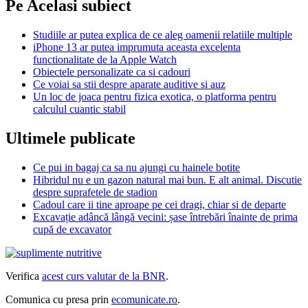
Pe Acelasi subiect
Studiile ar putea explica de ce aleg oamenii relatiile multiple
iPhone 13 ar putea imprumuta aceasta excelenta
functionalitate de la Apple Watch
Obiectele personalizate ca si cadouri
Ce voiai sa stii despre aparate auditive si auz
Un loc de joaca pentru fizica exotica, o platforma pentru
calculul cuantic stabil
Ultimele publicate
Ce pui in bagaj ca sa nu ajungi cu hainele botite
Hibridul nu e un gazon natural mai bun. E alt animal. Discutie
despre suprafetele de stadion
Cadoul care ii tine aproape pe cei dragi, chiar si de departe
Excavație adâncă lângă vecini: șase întrebări înainte de prima
cupă de excavator
Verifica
acest curs valutar de la BNR
.
Comunica cu presa prin
ecomunicate.ro
.