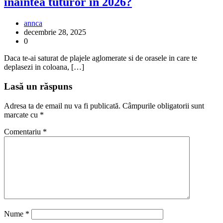
inaintea tuturor in 2026?
annca
decembrie 28, 2025
0
Daca te-ai saturat de plajele aglomerate si de orasele in care te
deplasezi in coloana, […]
Lasă un răspuns
Adresa ta de email nu va fi publicată.
Câmpurile obligatorii sunt
marcate cu
*
Comentariu
*
Nume
*