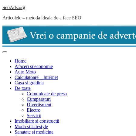
Skip
SeoAds.org
to
Articolele – metoda ideala de a face SEO
content
Home
Afaceri si economie
Auto Moto
Calculatoare – Internet
Casa si gradina
De toate
Comunicate de presa
Cumparaturi
Divertisment
Electro
Servicii
Imobiliare si constructii
Moda si Lifestyle
Sanatate si medicina