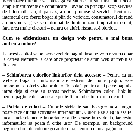
Webmasterii trebuie sa inteleaga ca siturile nu sunt mai mult decat
simple instrumente de comunicare – avand ca principal scop servirea
de informatii sau, dupa caz, a unor produse si servicii. Pentru ca
internetul este foarte bogat si plin de varietate, consumatorul de rand
are nevoie sa gaseasca informatiile dorite intr-un timp cat mai scurt,
fara prea multe clickuri – pentru ca altfel, riscati sa-l pierdeti.
Cum se eficientizeaza un design web pentru o mai buna
audienta online?
La acest capitol se pot scrie zeci de pagini, insa ne vom rezuma doar
la cateva elemente la care orice proprietar de situri web ar trebui sa
fie atent:
–
Schimbarea culorilor linkurilor deja accesate
– Pentru ca un
website bogat in informatii are extrem de multe pagini, este
important sa oferi vizitatorului o “busola”, pentru a sti pe ce pagini a
intrat deja si care au ramas necitite. Schimbarea culorii linkului
pentru paginile deja accesate poate fi un indicator extrem de util.
–
Paleta de culori
– Culorile stridente sau background-ul negru
poate face dificila activitatea internautului. Culorile se aleg in asa fel
incat unele elemente importante sa fie scoase in evidenta, iar restul
informatiilor sa poata fi citite usor. De exemplu, un background
negru cu font de culoare gri ar descuraja enorm citirea paginilor.