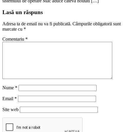
sistemului de operare Mac aduce cateva noutati […]
Lasă un răspuns
Adresa ta de email nu va fi publicată.
Câmpurile obligatorii sunt
marcate cu
*
Comentariu
*
Nume
*
Email
*
Site web