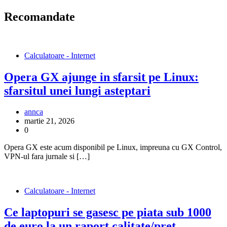
în
articole
Recomandate
Calculatoare - Internet
Opera GX ajunge in sfarsit pe Linux:
sfarsitul unei lungi asteptari
annca
martie 21, 2026
0
Opera GX este acum disponibil pe Linux, impreuna cu GX Control,
VPN-ul fara jurnale si […]
Calculatoare - Internet
Ce laptopuri se gasesc pe piata sub 1000
de euro la un raport calitate/pret