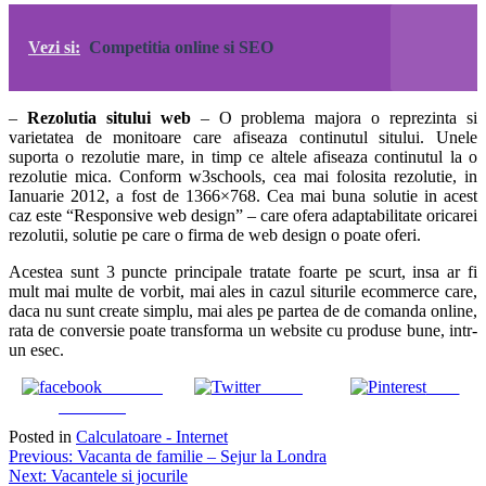
Vezi si:
Competitia online si SEO
–
Rezolutia sitului web
– O problema majora o reprezinta si
varietatea de monitoare care afiseaza continutul sitului. Unele
suporta o rezolutie mare, in timp ce altele afiseaza continutul la o
rezolutie mica. Conform w3schools, cea mai folosita rezolutie, in
Ianuarie 2012, a fost de 1366×768. Cea mai buna solutie in acest
caz este “Responsive web design” – care ofera adaptabilitate oricarei
rezolutii, solutie pe care o firma de web design o poate oferi.
Acestea sunt 3 puncte principale tratate foarte pe scurt, insa ar fi
mult mai multe de vorbit, mai ales in cazul siturile ecommerce care,
daca nu sunt create simplu, mai ales pe partea de de comanda online,
rata de conversie poate transforma un website cu produse bune, intr-
un esec.
Share on
Tweet
Save
Facebook
Posted in
Calculatoare - Internet
Navigare
Previous:
Vacanta de familie – Sejur la Londra
Next:
Vacantele si jocurile