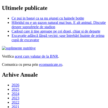
Ultimele publicate
Ce pui in bagaj ca sa nu ajungi cu hainele botite
Hibridul nu e un gazon natural mai bun. E alt animal. Discutie
despre suprafetele de stadion
Cadoul care ii tine aproape pe cei dragi, chiar si de departe
Excavație adâncă lângă vecini: șase întrebări înainte de prima
cupă de excavator
Verifica
acest curs valutar de la BNR
.
Comunica cu presa prin
ecomunicate.ro
.
Arhive Anuale
2026
2025
2024
2023
2022
2021