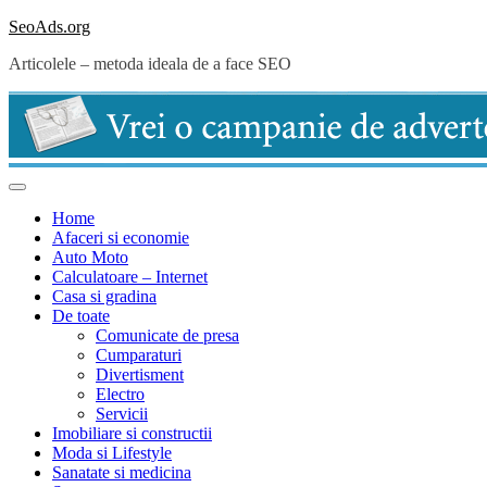
Skip
SeoAds.org
to
Articolele – metoda ideala de a face SEO
content
Home
Afaceri si economie
Auto Moto
Calculatoare – Internet
Casa si gradina
De toate
Comunicate de presa
Cumparaturi
Divertisment
Electro
Servicii
Imobiliare si constructii
Moda si Lifestyle
Sanatate si medicina