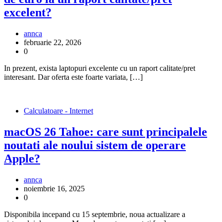
excelent?
annca
februarie 22, 2026
0
In prezent, exista laptopuri excelente cu un raport calitate/pret
interesant. Dar oferta este foarte variata, […]
Calculatoare - Internet
macOS 26 Tahoe: care sunt principalele
noutati ale noului sistem de operare
Apple?
annca
noiembrie 16, 2025
0
Disponibila incepand cu 15 septembrie, noua actualizare a