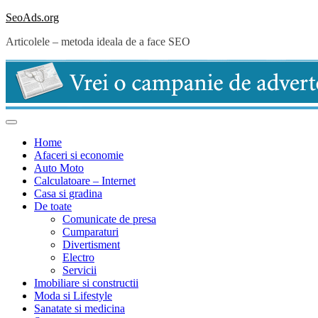
Skip
SeoAds.org
to
Articolele – metoda ideala de a face SEO
content
Home
Afaceri si economie
Auto Moto
Calculatoare – Internet
Casa si gradina
De toate
Comunicate de presa
Cumparaturi
Divertisment
Electro
Servicii
Imobiliare si constructii
Moda si Lifestyle
Sanatate si medicina