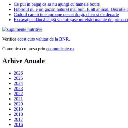
Ce pui in bagaj ca sa nu ajungi cu hainele botite
Hibridul nu e un gazon natural mai bun. E alt animal. Discutie 
Cadoul care ii tine aproape pe cei dragi, chiar si de departe
Excavație adâncă lângă vecini: șase întrebări înainte de prima 
Verifica
acest curs valutar de la BNR
.
Comunica cu presa prin
ecomunicate.ro
.
Arhive Anuale
2026
2025
2024
2023
2022
2021
2020
2019
2018
2017
2016