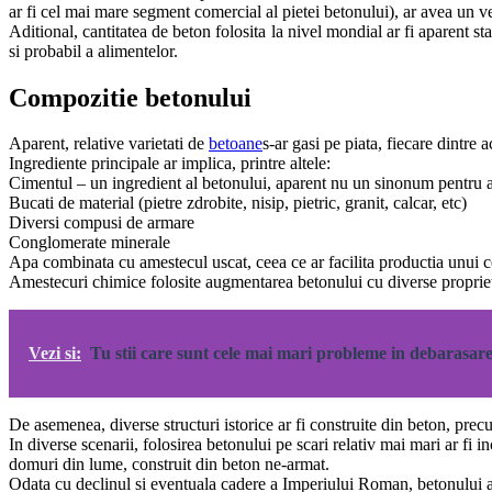
ar fi cel mai mare segment comercial al pietei betonului), ar avea un 
Aditional, cantitatea de beton folosita la nivel mondial ar fi aparent sta
si probabil a alimentelor.
Compozitie betonului
Aparent, relative varietati de
betoane
s-ar gasi pe piata, fiecare dintre a
Ingrediente principale ar implica, printre altele:
Cimentul – un ingredient al betonului, aparent nu un sinonum pentru 
Bucati de material (pietre zdrobite, nisip, pietric, granit, calcar, etc)
Diversi compusi de armare
Conglomerate minerale
Apa combinata cu amestecul uscat, ceea ce ar facilita productia unui co
Amestecuri chimice folosite augmentarea betonului cu diverse propriet
Vezi si:
Tu stii care sunt cele mai mari probleme in debarasar
De asemenea, diverse structuri istorice ar fi construite din beton, p
In diverse scenarii, folosirea betonului pe scari relativ mai mari ar f
domuri din lume, construit din beton ne-armat.
Odata cu declinul si eventuala cadere a Imperiului Roman, betonului ar f