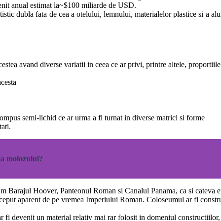
venit anual estimat la~$100 miliarde de USD.
tistic dubla fata de cea a otelului, lemnului, materialelor plastice si a al
cestea avand diverse variatii in ceea ce ar privi, printre altele, proportiile
acesta
mpus semi-lichid ce ar urma a fi turnat in diverse matrici si forme
ati.
ea molozului?
recum Barajul Hoover, Panteonul Roman si Canalul Panama, ca si cateva 
i inceput aparent de pe vremea Imperiului Roman. Coloseumul ar fi construi
i devenit un material relativ mai rar folosit in domeniul constructiilor, 