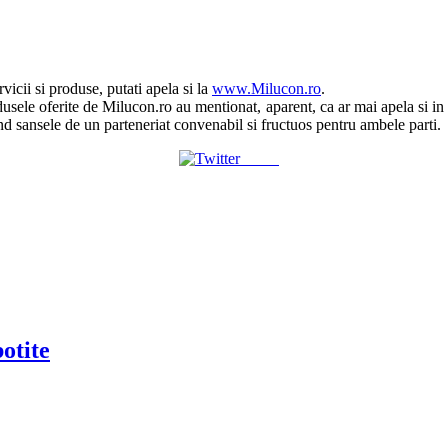
vicii si produse, putati apela si la
www.Milucon.ro
.
dusele oferite de Milucon.ro au mentionat, aparent, ca ar mai apela si in c
and sansele de un parteneriat convenabil si fructuos pentru ambele parti.
Tweet
otite