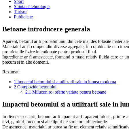
Sport
Stiinta si tehnologie
Turism
Publicitate
Betoane introducere generala
Aparent, betonul ar fi probabil unul din cele mai des folosite materiale 
Materialul ar fi compus din diverse agregate, in combinatie cu ciment 
proprietatile fizice intentionate pentru produsul final.
Ingrediente ar fi amestecate, formand o masa relativ fluida care ar urm
precum si in alte domenii.
Rezumat:
1
Impactul betonului si a utilizarii sale in lumea moderna
2
Compozitie betonului
2.1
Milucon.ro: oferte variate pentru betoane
Impactul betonului si a utilizarii sale in 
In diverse scenarii, betonul ar fi aparent ar fi aparent folosit, printre a
tevi, garduri, precum si alte tipuri de structuri arhitecturale.
De asemenea, materialul ar parea sa fie un element relativ semnificativ