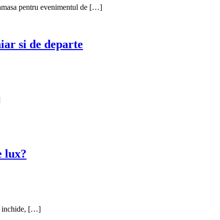
i camasa pentru evenimentul de […]
iar si de departe
]
e lux?
e inchide, […]