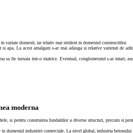
in variate domenii, iar relativ mai strident in domeniul constructiilor.
si apa. La acest amalgam s-ar mai adauga si relative varietati de aditivi
a sa fie turnata intr-o matrice. Eventual, conglomeratul s-ar intari, asu
lumea moderna
ltele, si pentru construirea fundatiilor a diverse structuri, precum si pentr
 in domeniul industriei comerciale. La nivel global, industria betonului