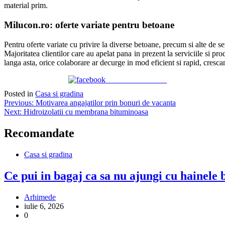
material prim.
Milucon.ro: oferte variate pentru betoane
Pentru oferte variate cu privire la diverse betoane, precum si alte de ser
Majoritatea clientilor care au apelat pana in prezent la serviciile si pro
langa asta, orice colaborare ar decurge in mod eficient si rapid, cresc
Share on Facebook
Posted in
Casa si gradina
Navigare
Previous:
Motivarea angajatilor prin bonuri de vacanta
Next:
Hidroizolatii cu membrana bituminoasa
în
articole
Recomandate
Casa si gradina
Ce pui in bagaj ca sa nu ajungi cu hainele b
Arhimede
iulie 6, 2026
0