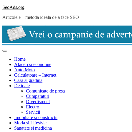
Skip
SeoAds.org
to
Articolele – metoda ideala de a face SEO
content
Home
Afaceri si economie
Auto Moto
Calculatoare – Internet
Casa si gradina
De toate
Comunicate de presa
Cumparaturi
Divertisment
Electro
Servicii
Imobiliare si constructii
Moda si Lifestyle
Sanatate si medicina