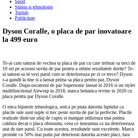
Sport
Stiinta si tehnologie
Turism
Publicitate
Dyson Coralle, o placa de par inovatoare
la 499 euro
Te-ai cam saturat de vechea ta placa de par cu care trebuie sa treci de
10 ori pe aceeasi suvita de par pentru a obtine rezultatele dorite? Te-
ai saturat sa iti vezi parul cum se deterioreaza pe zi ce trece? Dyson
s-a gandit la tine si a lansat prima sa placa pentru par, Dyson
Coralle.
Dupa uscatorul de par Supersonic lansat in 2016 si un styler
multifunctional Airwrap in 2018, marca britanica revine in 2020 cu
placa pentru par Dyson Coralle.
O mica bijuterie tehnologica, unica pe piata datorita faptului ca
placile sale sunt suple si trec peste suvita de par la perfectie. Placile
realizate dintr-un aliaj de cupru si mangan utilizeaza mai putina
caldura decat o placa obisnuita, ceea ce inseamna ca nu deterioreaza
atat de tare parul. Cu toate acestea, rezultatele sunt excelente. Marca
promite cu 50% mai putin par deteriorat datorita acestei placi, fara