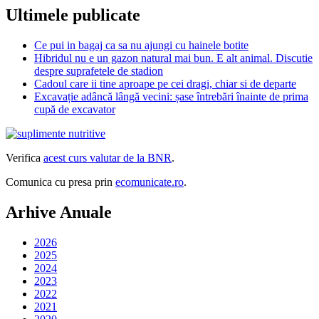
Ultimele publicate
Ce pui in bagaj ca sa nu ajungi cu hainele botite
Hibridul nu e un gazon natural mai bun. E alt animal. Discutie
despre suprafetele de stadion
Cadoul care ii tine aproape pe cei dragi, chiar si de departe
Excavație adâncă lângă vecini: șase întrebări înainte de prima
cupă de excavator
Verifica
acest curs valutar de la BNR
.
Comunica cu presa prin
ecomunicate.ro
.
Arhive Anuale
2026
2025
2024
2023
2022
2021