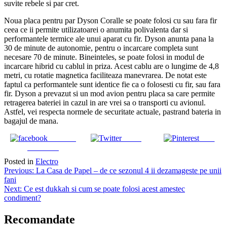
suvite rebele si par cret.
Noua placa pentru par Dyson Coralle se poate folosi cu sau fara fir
ceea ce ii permite utilizatoarei o anumita polivalenta dar si
performantele termice ale unui aparat cu fir. Dyson anunta pana la
30 de minute de autonomie, pentru o incarcare completa sunt
necesare 70 de minute. Bineinteles, se poate folosi in modul de
incarcare hibrid cu cablul in priza. Acest cablu are o lungime de 4,8
metri, cu rotatie magnetica faciliteaza manevrarea. De notat este
faptul ca performantele sunt identice fie ca o folosesti cu fir, sau fara
fir. Dyson a prevazut si un mod avion pentru placa sa care permite
retragerea bateriei in cazul in are vrei sa o transporti cu avionul.
Astfel, vei respecta normele de securitate actuale, pastrand bateria in
bagajul de mana.
Share on
Tweet
Save
Facebook
Posted in
Electro
Navigare
Previous:
La Casa de Papel – de ce sezonul 4 ii dezamageste pe unii
fani
în
Next:
Ce est dukkah si cum se poate folosi acest amestec
articole
condiment?
Recomandate