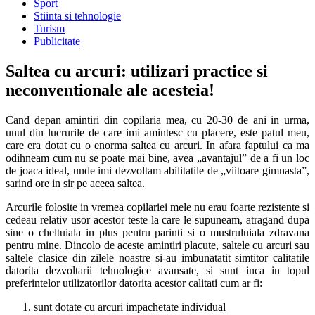
Sport
Stiinta si tehnologie
Turism
Publicitate
Saltea cu arcuri: utilizari practice si
neconventionale ale acesteia!
Cand depan amintiri din copilaria mea, cu 20-30 de ani in urma,
unul din lucrurile de care imi amintesc cu placere, este patul meu,
care era dotat cu o enorma saltea cu arcuri. In afara faptului ca ma
odihneam cum nu se poate mai bine, avea „avantajul” de a fi un loc
de joaca ideal, unde imi dezvoltam abilitatile de „viitoare gimnasta”,
sarind ore in sir pe aceea saltea.
Arcurile folosite in vremea copilariei mele nu erau foarte rezistente si
cedeau relativ usor acestor teste la care le supuneam, atragand dupa
sine o cheltuiala in plus pentru parinti si o mustruluiala zdravana
pentru mine. Dincolo de aceste amintiri placute, saltele cu arcuri sau
saltele clasice din zilele noastre si-au imbunatatit simtitor calitatile
datorita dezvoltarii tehnologice avansate, si sunt inca in topul
preferintelor utilizatorilor datorita acestor calitati cum ar fi:
sunt dotate cu arcuri impachetate individual