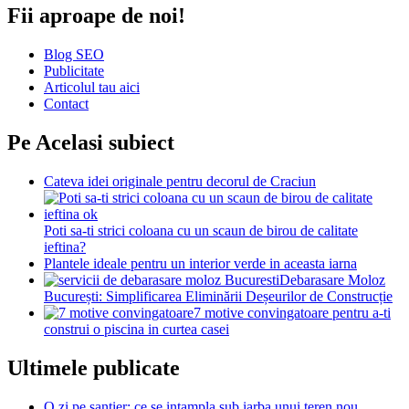
Fii aproape de noi!
Blog SEO
Publicitate
Articolul tau aici
Contact
Pe Acelasi subiect
Cateva idei originale pentru decorul de Craciun
Poti sa-ti strici coloana cu un scaun de birou de calitate
ieftina?
Plantele ideale pentru un interior verde in aceasta iarna
Debarasare Moloz
București: Simplificarea Eliminării Deșeurilor de Construcție
7 motive convingatoare pentru a-ti
construi o piscina in curtea casei
Ultimele publicate
O zi pe santier: ce se intampla sub iarba unui teren nou