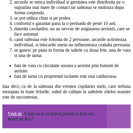
arcurile se misca individual si greutatea este distribuita pe o
suprafata mai mare de contact iar salteaua se muleaza dupa
forma corporala
se pot utiliza chiar si pe podea
confortul e garantat pana la o perioada de peste 10 ani;
datorita cavitatilor, nu au nevoie de asigurarea aerisirii, care se
face automat
cand salteaua este folosita de 2 persoane, arcurile actioneaza
individual, si miscarile uneia nu influenteaza cealalta persoana
se gasesc pe piata in forma de saltele cu doua fete, una de vara
si una de iarna:
fata de vara cu circulatie usoara a aerului prin butonii de
aerisire
fata de iarna cu proprietati izolante este mai calduroasa.
Iata deci, ca de la salteaua din vremea copilariei mele, care trebuia
menajata in toate felurile, saltul de calitate la saltelele zilelor noastre
este de necontestat.
Vezi si:
Cum sa-ti aranjezi patul ca intr-un
hotel de lux?