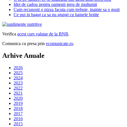
Idei de cadou pentru oamenii greu de multumit
Cum recunosti o pizza facuta cum trebuie, inainte sa o gusti
Ce pui in bagaj ca sa nu ajungi cu hainele botite
Verifica
acest curs valutar de la BNR
.
Comunica cu presa prin
ecomunicate.ro
.
Arhive Anuale
2026
2025
2024
2023
2022
2021
2020
2019
2018
2017
2016
2015