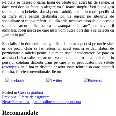
Pe piata se gasesc o gama larga de oferte din acest tip de saltele, si
daca veti dori sa faceti o alegere va fi foarte simplu. Veti putea gasi
saltele pentru bebelusi dar si pentru adulti, tratate in mod specific si
cu mare grija pentru destinatia lor. Se gasesc pe site-urile de
specialitate si cateva referiri la utilizarile neconventionale ale acestor
saltele cu arcuri, adica acelea de „rampa de lansare” pentru viitorii
gimnasti, copii nostri pe care nu ii vom putea opri din a se delecta cu
„saritul in pat”.
Specialistii in domeniu s-au gandit si la acest aspect si pe unele site-
uri de profil chiar se fac referiri in acest sens si se dau sfaturi de
pozitionare a saltelei pentru a elimina riscul accidentelor. Se pare ca
aceasta clasica saltea cu arcuri, va ramane pentru inca mult timp in
peisajul cotidian datorita grijii pe care o au producatorii de saltele
(
exemplu
), in a lua in discutie absolut toate felurile in care poate fi
folosita, fie ele conventionale, fie nu!
Share on
Tweet
Save
Facebook
Posted in
Casa si gradina
Navigare
Previous:
Oferte de asigurare
Next:
Farmerama, jocul online ce da dependenta
în
articole
Recomandate