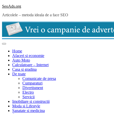
Skip
SeoAds.org
to
Articolele – metoda ideala de a face SEO
content
Home
Afaceri si economie
Auto Moto
Calculatoare – Internet
Casa si gradina
De toate
Comunicate de presa
Cumparaturi
Divertisment
Electro
Servicii
Imobiliare si constructii
Moda si Lifestyle
Sanatate si medicina