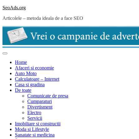
Skip
SeoAds.org
to
Articolele – metoda ideala de a face SEO
content
Home
Afaceri si economie
Auto Moto
Calculatoare – Internet
Casa si gradina
De toate
Comunicate de presa
Cumparaturi
Divertisment
Electro
Servicii
Imobiliare si constructii
Moda si Lifestyle
Sanatate si medicina