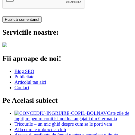
Serviciile noastre:
Fii aproape de noi!
Blog SEO
Publicitate
Articolul tau aici
Contact
Pe Acelasi subiect
Cate zile de
ingrijire pentru copii isi pot lua angajatii din Germania
Tricourile – un mic ghid despre cum sa le porti vara
Afla cum te imbraci la club
Accesorii preferate de femei pentru a completa o tinuta