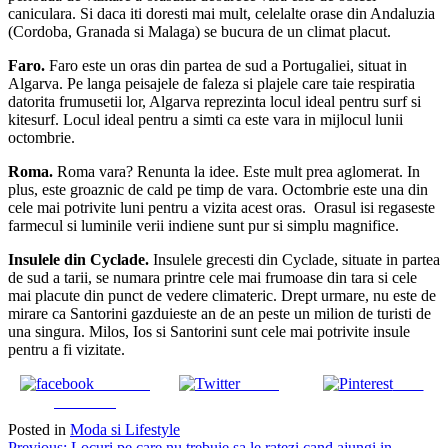
caniculara. Si daca iti doresti mai mult, celelalte orase din Andaluzia
(Cordoba, Granada si Malaga) se bucura de un climat placut.
Faro.
Faro este un oras din partea de sud a Portugaliei, situat in
Algarva. Pe langa peisajele de faleza si plajele care taie respiratia
datorita frumusetii lor, Algarva reprezinta locul ideal pentru surf si
kitesurf. Locul ideal pentru a simti ca este vara in mijlocul lunii
octombrie.
Roma.
Roma vara? Renunta la idee. Este mult prea aglomerat. In
plus, este groaznic de cald pe timp de vara. Octombrie este una din
cele mai potrivite luni pentru a vizita acest oras. Orasul isi regaseste
farmecul si luminile verii indiene sunt pur si simplu magnifice.
Insulele din Cyclade.
Insulele grecesti din Cyclade, situate in partea
de sud a tarii, se numara printre cele mai frumoase din tara si cele
mai placute din punct de vedere climateric. Drept urmare, nu este de
mirare ca Santorini gazduieste an de an peste un milion de turisti de
una singura. Milos, Ios si Santorini sunt cele mai potrivite insule
pentru a fi vizitate.
Share on
Tweet
Save
Facebook
Posted in
Moda si Lifestyle
Previous:
Locuri pe care nu trebuie sa le ratezi cand ajungi in