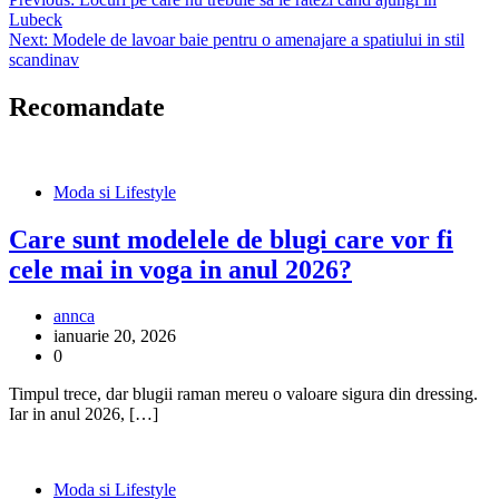
Navigare
Lubeck
în
Next:
Modele de lavoar baie pentru o amenajare a spatiului in stil
articole
scandinav
Recomandate
Moda si Lifestyle
Care sunt modelele de blugi care vor fi
cele mai in voga in anul 2026?
annca
ianuarie 20, 2026
0
Timpul trece, dar blugii raman mereu o valoare sigura din dressing.
Iar in anul 2026, […]
Moda si Lifestyle