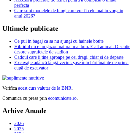
perfecta
Care sunt modelele de blugi care vor fi cele mai in voga in
anul 2026?
Ultimele publicate
Ce pui in bagaj ca sa nu ajungi cu hainele botite
Hibridul nu e un gazon natural mai bun. E alt animal. Discutie
despre suprafetele de stadion
Cadoul care ii tine aproape pe cei dragi, chiar si de departe
Excavație adâncă lângă vecini: șase întrebări înainte de prima
cupă de excavator
Verifica
acest curs valutar de la BNR
.
Comunica cu presa prin
ecomunicate.ro
.
Arhive Anuale
2026
2025