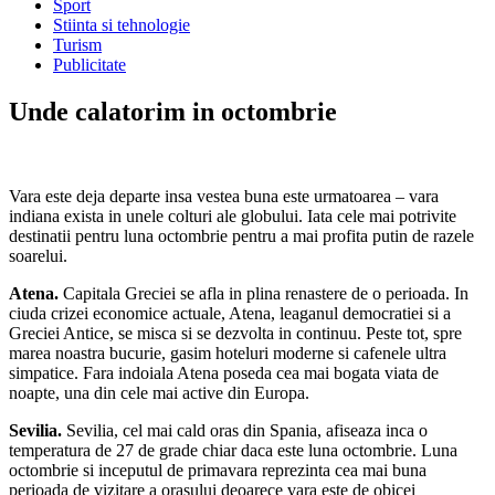
Sport
Stiinta si tehnologie
Turism
Publicitate
Unde calatorim in octombrie
Vara este deja departe insa vestea buna este urmatoarea – vara
indiana exista in unele colturi ale globului. Iata cele mai potrivite
destinatii pentru luna octombrie pentru a mai profita putin de razele
soarelui.
Atena.
Capitala Greciei se afla in plina renastere de o perioada. In
ciuda crizei economice actuale, Atena, leaganul democratiei si a
Greciei Antice, se misca si se dezvolta in continuu. Peste tot, spre
marea noastra bucurie, gasim hoteluri moderne si cafenele ultra
simpatice. Fara indoiala Atena poseda cea mai bogata viata de
noapte, una din cele mai active din Europa.
Sevilia.
Sevilia, cel mai cald oras din Spania, afiseaza inca o
temperatura de 27 de grade chiar daca este luna octombrie. Luna
octombrie si inceputul de primavara reprezinta cea mai buna
perioada de vizitare a orasului deoarece vara este de obicei