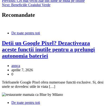
Navigare
Previous:
Cel mai vechi ziar din lume se muta pe online
Next:
Beneficiile Ceaiului Verde
în
articole
Recomandate
De toate pentru toti
Detii un Google Pixel? Dezactiveaza
aceste functii inutile pentru a prelungi
autonomia bateriei
annca
aprilie 7, 2026
0
Telefoanele Google Pixel ofera numeroase functii exclusive. Si, desi
unele se dovedesc utile in viata […]
De toate pentru toti