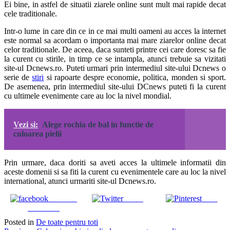
Ei bine, in astfel de situatii ziarele online sunt mult mai rapide decat
cele traditionale.
Intr-o lume in care din ce in ce mai multi oameni au acces la internet
este normal sa acordam o importanta mai mare ziarelor online decat
celor traditionale. De aceea, daca sunteti printre cei care doresc sa fie
la curent cu stirile, in timp ce se intampla, atunci trebuie sa vizitati
site-ul
Dcnews.ro
. Puteti urmari prin intermediul site-ului Dcnews o
serie de
stiri
si rapoarte despre economie, politica, monden si sport.
De asemenea, prin intermediul site-ului DCnews puteti fi la curent
cu ultimele evenimente care au loc la nivel mondial.
Vezi si:
Alege rochia de bal in functie de
culoarea pielii
Prin urmare, daca doriti sa aveti acces la ultimele informatii din
aceste domenii si sa fiti la curent cu evenimentele care au loc la nivel
international, atunci urmariti site-ul Dcnews.ro.
Share on
Tweet
Save
Facebook
Posted in
De toate pentru toti