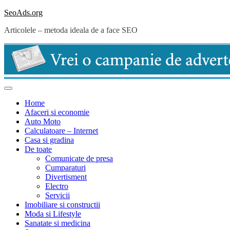
Skip
SeoAds.org
to
Articolele – metoda ideala de a face SEO
content
Home
Afaceri si economie
Auto Moto
Calculatoare – Internet
Casa si gradina
De toate
Comunicate de presa
Cumparaturi
Divertisment
Electro
Servicii
Imobiliare si constructii
Moda si Lifestyle
Sanatate si medicina