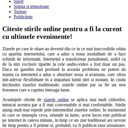
Sport
Stiinta si tehnologie
Turism
Publicitate
Citeste stirile online pentru a fi la curent
cu ultimele evenimente!
Ziarele pe care le stiam au devenit din ce in ce mai inaccesibile odata
cu aparitia internetului, care a adus o noua modalitate de a face
schimb de informatii. Internetul a transformat jurnalismul, astfel ca
de la stiri exclusiv tiparite la cele audio-video a fost doar un pas.
Daca ne gandim mai profund la aceasta problema ne putem da
seama ca internetul a adus o abordare noua si avansata, care ofera
intr-adevar flexibilitate in a impartasi lumii stiri si noutati. In ciuda
declinului ziarelor traditionale, ziarele online par sa fie un nou
fenomen care a cuprins intreaga lume.
Avantajele oferite de
ziarele online
se aplica mai mult cititorilor,
intrucat acestea par a fi mai convenabile si mai confortabile. Stirile
ajung mult mai repede prin intermediul ziarelor online. In momentul
in care se intampla ceva, oriunde in lume, acest lucru este publicat
pe internet in cateva minute, in timp ce un ziar traditional are nevoie
de timp pentru a fi printat si, probabil, va fi publicat ziua urmatoare.