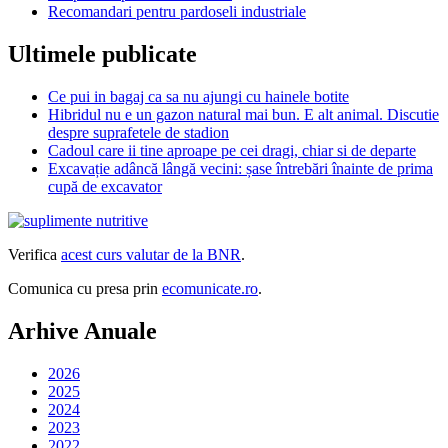
Recomandari pentru pardoseli industriale
Ultimele publicate
Ce pui in bagaj ca sa nu ajungi cu hainele botite
Hibridul nu e un gazon natural mai bun. E alt animal. Discutie
despre suprafetele de stadion
Cadoul care ii tine aproape pe cei dragi, chiar si de departe
Excavație adâncă lângă vecini: șase întrebări înainte de prima
cupă de excavator
Verifica
acest curs valutar de la BNR
.
Comunica cu presa prin
ecomunicate.ro
.
Arhive Anuale
2026
2025
2024
2023
2022