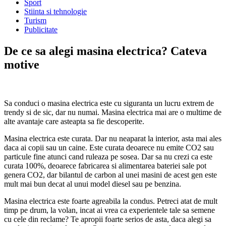
Sport
Stiinta si tehnologie
Turism
Publicitate
De ce sa alegi masina electrica? Cateva
motive
Sa conduci o masina electrica este cu siguranta un lucru extrem de
trendy si de sic, dar nu numai. Masina electrica mai are o multime de
alte avantaje care asteapta sa fie descoperite.
Masina electrica este curata. Dar nu neaparat la interior, asta mai ales
daca ai copii sau un caine. Este curata deoarece nu emite CO2 sau
particule fine atunci cand ruleaza pe sosea. Dar sa nu crezi ca este
curata 100%, deoarece fabricarea si alimentarea bateriei sale pot
genera CO2, dar bilantul de carbon al unei masini de acest gen este
mult mai bun decat al unui model diesel sau pe benzina.
Masina electrica este foarte agreabila la condus. Petreci atat de mult
timp pe drum, la volan, incat ai vrea ca experientele tale sa semene
cu cele din reclame? Te apropii foarte serios de asta, daca alegi sa