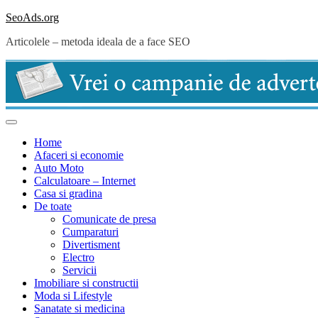
Skip
SeoAds.org
to
Articolele – metoda ideala de a face SEO
content
Home
Afaceri si economie
Auto Moto
Calculatoare – Internet
Casa si gradina
De toate
Comunicate de presa
Cumparaturi
Divertisment
Electro
Servicii
Imobiliare si constructii
Moda si Lifestyle
Sanatate si medicina