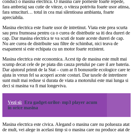
conduci o masina electrica. O masina care porneste foarte repede,
fara ambreiaj sau cutie de viteze, o viteza potrivita foarte usor atinsa,
fara smucituri… totul in cea mai silentioasa ambianta, foarte
apreciabila.
Masina electrica este foarte usor de intretinut. Viata este prea scurta
sau prea frumoasa pentru ca o curea de distributie sa iti dea dureri de
cap. Dar masina electrica te va scuti de toate aceste dureri de cap.
Nu are curea de distribuite sau filtre de schimbat, nici teava de
esapament si este echipata cu un motor foarte rezistent.
Masina electrica este economica. Acest tip de masina este mult mai
scump decat cele de pe piata din cauza pretului pe care il are bateria.
Dar ajutorul primit de la Stat – cum ar fi bonusurile ecologice care te
ajuta in vreun fel sa acoperi aceste costuri. Dar taxele de intretinere
sunt mult mai reduse si durata de viata a motorului este mai lunga si
deci si masina va fi mai longeviva.
Vezi si:
Era gadget-urilor- mp3 player acum
in orice masina
Masina electrica este civica. Alegand o masina care nu polueaza atat
de mult, vei alege in acelasi timp si o masina care nu produce atat de