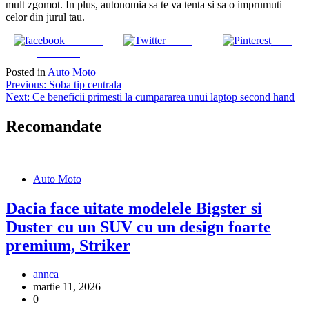
mult zgomot. In plus, autonomia sa te va tenta si sa o imprumuti
celor din jurul tau.
Share on
Tweet
Save
Facebook
Posted in
Auto Moto
Navigare
Previous:
Soba tip centrala
Next:
Ce beneficii primesti la cumpararea unui laptop second hand
în
articole
Recomandate
Auto Moto
Dacia face uitate modelele Bigster si
Duster cu un SUV cu un design foarte
premium, Striker
annca
martie 11, 2026
0