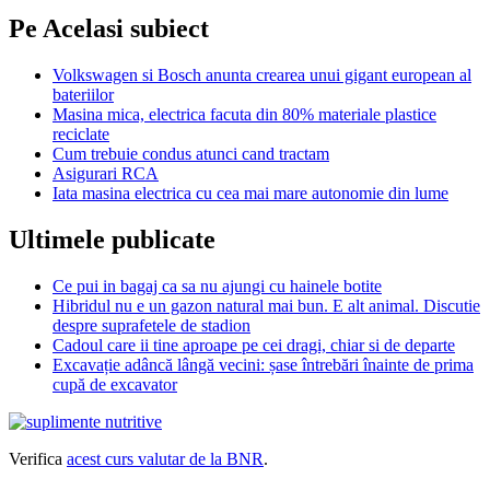
Pe Acelasi subiect
Volkswagen si Bosch anunta crearea unui gigant european al
bateriilor
Masina mica, electrica facuta din 80% materiale plastice
reciclate
Cum trebuie condus atunci cand tractam
Asigurari RCA
Iata masina electrica cu cea mai mare autonomie din lume
Ultimele publicate
Ce pui in bagaj ca sa nu ajungi cu hainele botite
Hibridul nu e un gazon natural mai bun. E alt animal. Discutie
despre suprafetele de stadion
Cadoul care ii tine aproape pe cei dragi, chiar si de departe
Excavație adâncă lângă vecini: șase întrebări înainte de prima
cupă de excavator
Verifica
acest curs valutar de la BNR
.