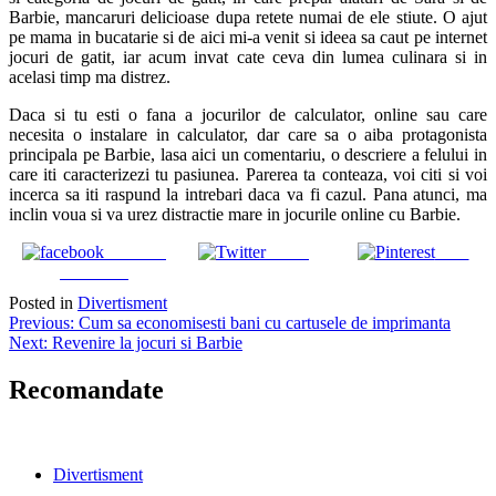
Barbie, mancaruri delicioase dupa retete numai de ele stiute. O ajut
pe mama in bucatarie si de aici mi-a venit si ideea sa caut pe internet
jocuri de gatit, iar acum invat cate ceva din lumea culinara si in
acelasi timp ma distrez.
Daca si tu esti o fana a jocurilor de calculator, online sau care
necesita o instalare in calculator, dar care sa o aiba protagonista
principala pe Barbie, lasa aici un comentariu, o descriere a felului in
care iti caracterizezi tu pasiunea. Parerea ta conteaza, voi citi si voi
incerca sa iti raspund la intrebari daca va fi cazul. Pana atunci, ma
inclin voua si va urez distractie mare in jocurile online cu Barbie.
Share on
Tweet
Save
Facebook
Posted in
Divertisment
Navigare
Previous:
Cum sa economisesti bani cu cartusele de imprimanta
Next:
Revenire la jocuri si Barbie
în
articole
Recomandate
Divertisment