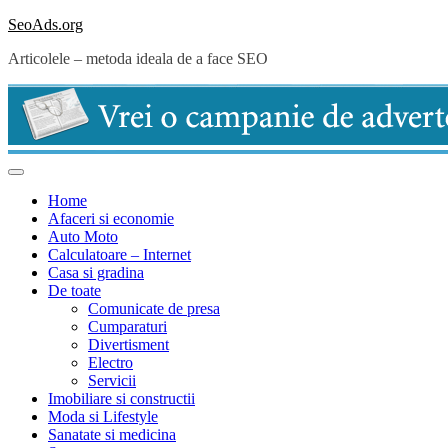
Skip
SeoAds.org
to
Articolele – metoda ideala de a face SEO
content
Home
Afaceri si economie
Auto Moto
Calculatoare – Internet
Casa si gradina
De toate
Comunicate de presa
Cumparaturi
Divertisment
Electro
Servicii
Imobiliare si constructii
Moda si Lifestyle
Sanatate si medicina