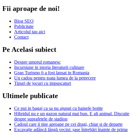
Fii aproape de noi!
Blog SEO
Publicitate
Articolul tau aici
Contact
Pe Acelasi subiect
Despre umorul romanesc
Incursiune in istoria literaturii culinare
Gran Turismo 6 a fost lansat in Romania
Un cadou pentru toata lumea de la petrecere
Tipuri de jocuri cu impuscaturi
Ultimele publicate
Ce pui in bagaj ca sa nu ajungi cu hainele botite
Hibridul nu e un gazon natural mai bun. E alt animal. Discutie
despre suprafetele de stadion
Cadoul care ii tine aproape pe cei dragi, chiar si de departe
Excavație adâncă lângă vecini: șase întrebări înainte de prima