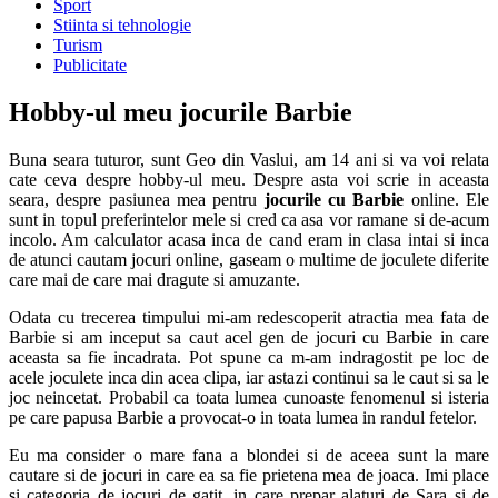
Sport
Stiinta si tehnologie
Turism
Publicitate
Hobby-ul meu jocurile Barbie
Buna seara tuturor, sunt Geo din Vaslui, am 14 ani si va voi relata
cate ceva despre hobby-ul meu. Despre asta voi scrie in aceasta
seara, despre pasiunea mea pentru
jocurile cu Barbie
online. Ele
sunt in topul preferintelor mele si cred ca asa vor ramane si de-acum
incolo.
Am calculator acasa inca de cand eram in clasa intai si inca
de atunci cautam jocuri online, gaseam o multime de joculete diferite
care mai de care mai dragute si amuzante.
Odata cu trecerea timpului mi-am redescoperit atractia mea fata de
Barbie si am inceput sa caut acel gen de jocuri cu Barbie in care
aceasta sa fie incadrata. Pot spune ca m-am indragostit pe loc de
acele joculete inca din acea clipa, iar astazi continui sa le caut si sa le
joc neincetat. Probabil ca toata lumea cunoaste fenomenul si isteria
pe care papusa Barbie a provocat-o in toata lumea in randul fetelor.
Eu ma consider o mare fana a blondei si de aceea sunt la mare
cautare si de jocuri in care ea sa fie prietena mea de joaca. Imi place
si categoria de jocuri de gatit, in care prepar alaturi de Sara si de