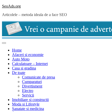
Skip
SeoAds.org
to
Articolele – metoda ideala de a face SEO
content
Home
Afaceri si economie
Auto Moto
Calculatoare – Internet
Casa si gradina
De toate
Comunicate de presa
Cumparaturi
Divertisment
Electro
Servicii
Imobiliare si constructii
Moda si Lifestyle
Sanatate si medicina