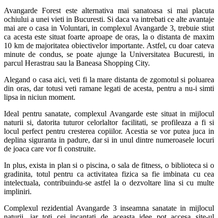
Avangarde Forest este alternativa mai sanatoasa si mai placuta
ochiului a unei vieti in Bucuresti. Si daca va intrebati ce alte avantaje
mai are o casa in Voluntari, in complexul Avangarde 3, trebuie stiut
ca acesta este situat foarte aproape de oras, la o distanta de maxim
10 km de majoritatea obiectivelor importante. Astfel, cu doar cateva
minute de condus, se poate ajunge la Universitatea Bucuresti, in
parcul Herastrau sau la Baneasa Shopping City.
Alegand o casa aici, veti fi la mare distanta de zgomotul si poluarea
din oras, dar totusi veti ramane legati de acesta, pentru a nu-i simti
lipsa in niciun moment.
Ideal pentru sanatate, complexul Avangarde este situat in mijlocul
naturii si, datorita tuturor celorlaltor facilitati, se profileaza a fi si
locul perfect pentru cresterea copiilor. Acestia se vor putea juca in
deplina siguranta in padure, dar si in unul dintre numeroasele locuri
de joaca care vor fi construite.
In plus, exista in plan si o piscina, o sala de fitness, o biblioteca si o
gradinita, totul pentru ca activitatea fizica sa fie imbinata cu cea
intelectuala, contribuindu-se astfel la o dezvoltare lina si cu multe
impliniri.
Complexul rezidential Avangarde 3 inseamna sanatate in mijlocul
naturii, iar toti cei incantati de aceasta idee pot accesa site-ul