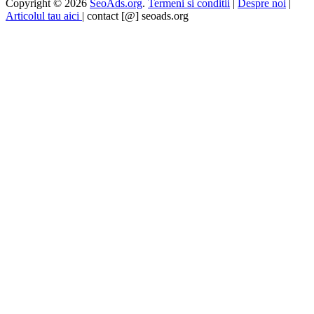
Copyright © 2026
SeoAds.org
.
Termeni si conditii
|
Despre noi
|
Articolul tau aici
| contact [@] seoads.org