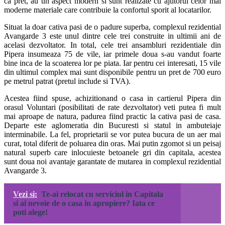
ca pret, au un aspect modern si sunt realizate cu ajutorul celor mai
moderne materiale care contribuie la confortul sporit al locatarilor.
Situat la doar cativa pasi de o padure superba, complexul rezidential
Avangarde 3 este unul dintre cele trei construite in ultimii ani de
acelasi dezvoltator. In total, cele trei ansambluri rezidentiale din
Pipera insumeaza 75 de vile, iar primele doua s-au vandut foarte
bine inca de la scoaterea lor pe piata. Iar pentru cei interesati, 15 vile
din ultimul complex mai sunt disponibile pentru un pret de 700 euro
pe metrul patrat (pretul include si TVA).
Acestea fiind spuse, achizitionand o casa in cartierul Pipera din
orasul Voluntari (posibilitati de rate dezvoltator) veti putea fi mult
mai aproape de natura, padurea fiind practic la cativa pasi de casa.
Departe este aglomeratia din Bucuresti si statul in ambuteiaje
interminabile. La fel, proprietarii se vor putea bucura de un aer mai
curat, total diferit de poluarea din oras. Mai putin zgomot si un peisaj
natural superb care inlocuieste betoanele gri din capitala, acestea
sunt doua noi avantaje garantate de mutarea in complexul rezidential
Avangarde 3.
Vezi si:
Te-ai relocat cu serviciul in Capitala
si ai nevoie de o casa in apropiere? Iata ce
poti alege!