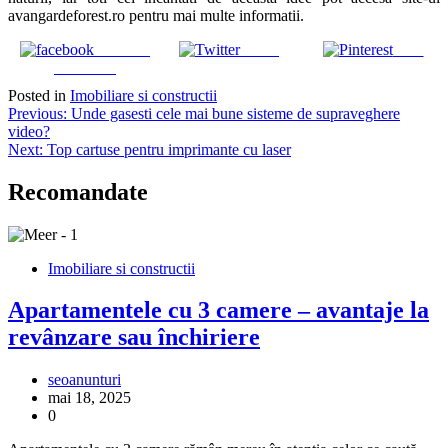
avangardeforest.ro pentru mai multe informatii.
Share on
Tweet
Save
Facebook
Posted in
Imobiliare si constructii
Navigare
Previous:
Unde gasesti cele mai bune sisteme de supraveghere
video?
în
Next:
Top cartuse pentru imprimante cu laser
articole
Recomandate
Imobiliare si constructii
Apartamentele cu 3 camere – avantaje la
revânzare sau închiriere
seoanunturi
mai 18, 2025
0