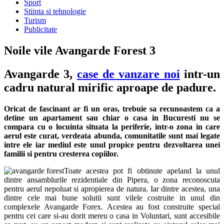
Sport
Stiinta si tehnologie
Turism
Publicitate
Noile vile Avangarde Forest 3
Avangarde 3,
case de vanzare noi
intr-un
cadru natural mirific aproape de padure.
Oricat de fascinant ar fi un oras, trebuie sa recunoastem ca a
detine un apartament sau chiar o casa in Bucuresti nu se
compara cu o locuinta situata la periferie, intr-o zona in care
aerul este curat, verdeata abunda, comunitatile sunt mai legate
intre ele iar mediul este unul propice pentru dezvoltarea unei
familii si pentru cresterea copiilor.
Toate acestea pot fi obtinute apeland la unul
dintre ansamblurile rezidentiale din Pipera, o zona reconoscuta
pentru aerul nepoluat si apropierea de natura. Iar dintre acestea, una
dintre cele mai bune solutii sunt vilele costruite in unul din
complexele Avangarde Forex. Acestea au fost construite special
pentru cei care si-au dorit mereu o casa in Voluntari, sunt accesibile