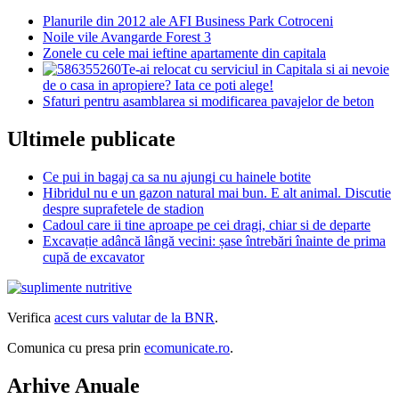
Planurile din 2012 ale AFI Business Park Cotroceni
Noile vile Avangarde Forest 3
Zonele cu cele mai ieftine apartamente din capitala
Te-ai relocat cu serviciul in Capitala si ai nevoie
de o casa in apropiere? Iata ce poti alege!
Sfaturi pentru asamblarea si modificarea pavajelor de beton
Ultimele publicate
Ce pui in bagaj ca sa nu ajungi cu hainele botite
Hibridul nu e un gazon natural mai bun. E alt animal. Discutie
despre suprafetele de stadion
Cadoul care ii tine aproape pe cei dragi, chiar si de departe
Excavație adâncă lângă vecini: șase întrebări înainte de prima
cupă de excavator
Verifica
acest curs valutar de la BNR
.
Comunica cu presa prin
ecomunicate.ro
.
Arhive Anuale