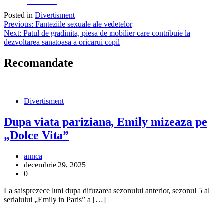
Facebook
Posted in
Divertisment
Navigare
Previous:
Fanteziile sexuale ale vedetelor
Next:
Patul de gradinita, piesa de mobilier care contribuie la
în
dezvoltarea sanatoasa a oricarui copil
articole
Recomandate
Divertisment
Dupa viata pariziana, Emily mizeaza pe
„Dolce Vita”
annca
decembrie 29, 2025
0
La saisprezece luni dupa difuzarea sezonului anterior, sezonul 5 al
serialului „Emily in Paris” a […]