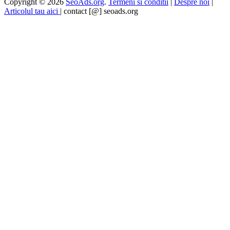
Copyright © 2026
SeoAds.org
.
Termeni si conditii
|
Despre noi
|
Articolul tau aici
| contact [@] seoads.org