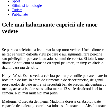
Sport
Stiinta si tehnologie
Turism
Publicitate
Cele mai halucinante capricii ale unor
vedete
Se pare ca celebritatea le-a urcat la cap unor vedete. Unele dintre ele
ne fac sa visam datorita vietii pe care o au, sigurantei fara pereche
sau privilegiilor pe care le-au adus statutul de vedeta. Si totusi, unele
dintre ele stiu cum sa ramana cu capul pe umeri, in timp ce altele o
dau in bara rau de tot…
Kanye West. Este o vedeta celebra pentru pretentiile pe care le are in
hotelurile de lux. In afara de elementele de decor precise, de genul
prosoapelor de baie negre, si necesitati banale precum ata dentara cu
menta, aceasta isi doreste sa aiba mereu 13 sticle de alcool la el in
camera. Nici mai mult nici mai putin.
Madonna. Obsedata de igiena, Madonna doreste ca absolut toate
capacele de toaleta pe care le va folosi sa fie toate noi. Absolut toate.