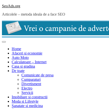
Skip
SeoAds.org
to
Articolele – metoda ideala de a face SEO
content
Home
Afaceri si economie
Auto Moto
Calculatoare – Internet
Casa si gradina
De toate
Comunicate de presa
Cumparaturi
Divertisment
Electro
Servicii
Imobiliare si constructii
Moda si Lifestyle
Sanatate si medicina