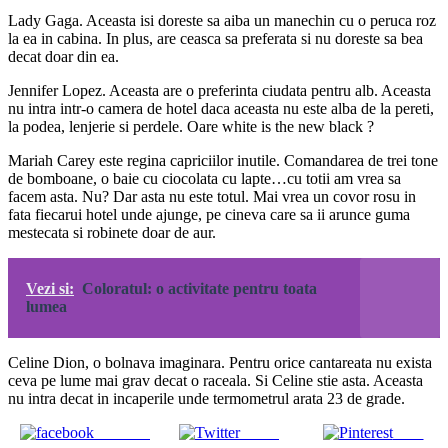
Lady Gaga. Aceasta isi doreste sa aiba un manechin cu o peruca roz
la ea in cabina. In plus, are ceasca sa preferata si nu doreste sa bea
decat doar din ea.
Jennifer Lopez. Aceasta are o preferinta ciudata pentru alb. Aceasta
nu intra intr-o camera de hotel daca aceasta nu este alba de la pereti,
la podea, lenjerie si perdele. Oare white is the new black ?
Mariah Carey este regina capriciilor inutile. Comandarea de trei tone
de bomboane, o baie cu ciocolata cu lapte…cu totii am vrea sa
facem asta. Nu? Dar asta nu este totul. Mai vrea un covor rosu in
fata fiecarui hotel unde ajunge, pe cineva care sa ii arunce guma
mestecata si robinete doar de aur.
Vezi si:
Coloratul: o activitate pentru toata
lumea
Celine Dion, o bolnava imaginara. Pentru orice cantareata nu exista
ceva pe lume mai grav decat o raceala. Si Celine stie asta. Aceasta
nu intra decat in incaperile unde termometrul arata 23 de grade.
Share on
Tweet
Save