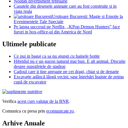
Noutati divertisment februarie
Casutele din desenele animate care au fost construite si in
viata reala
Ursitoare Bucuresti: Magie si Emotie la
Evenimentele Tale Speciale
Pe langa succesul pe Netflix, „KPop Demon Hunters” face
furori in box-office-ul din America de Nord
Ultimele publicate
Ce pui in bagaj ca sa nu ajungi cu hainele botite
Hibridul nu e un gazon natural mai bun. E alt animal. Discutie
despre suprafetele de stadion
Cadoul care ii tine aproape pe cei dragi, chiar si de departe
Excavație adâncă lângă vecini: șase întrebări înainte de prima
cupă de excavator
Verifica
acest curs valutar de la BNR
.
Comunica cu presa prin
ecomunicate.ro
.
Arhive Anuale