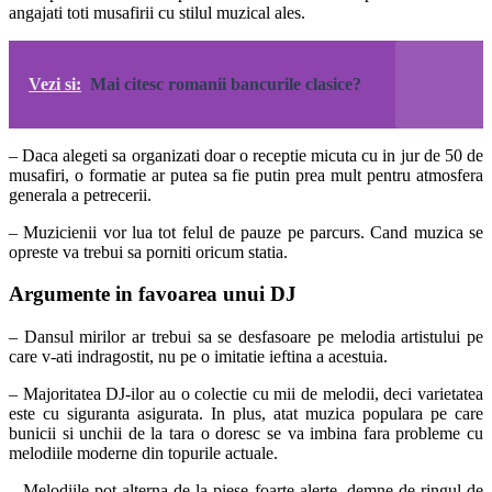
angajati toti musafirii cu stilul muzical ales.
Vezi si:
Mai citesc romanii bancurile clasice?
– Daca alegeti sa organizati doar o receptie micuta cu in jur de 50 de
musafiri, o formatie ar putea sa fie putin prea mult pentru atmosfera
generala a petrecerii.
– Muzicienii vor lua tot felul de pauze pe parcurs. Cand muzica se
opreste va trebui sa porniti oricum statia.
Argumente in favoarea unui DJ
– Dansul mirilor ar trebui sa se desfasoare pe melodia artistului pe
care v-ati indragostit, nu pe o imitatie ieftina a acestuia.
– Majoritatea DJ-ilor au o colectie cu mii de melodii, deci varietatea
este cu siguranta asigurata. In plus, atat muzica populara pe care
bunicii si unchii de la tara o doresc se va imbina fara probleme cu
melodiile moderne din topurile actuale.
– Melodiile pot alterna de la piese foarte alerte, demne de ringul de