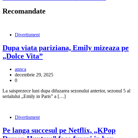
în
articole
Recomandate
Divertisment
Dupa viata pariziana, Emily mizeaza pe
„Dolce Vita”
annca
decembrie 29, 2025
0
La saisprezece luni dupa difuzarea sezonului anterior, sezonul 5 al
serialului „Emily in Paris” a […]
Divertisment
Pe langa succesul pe Netflix, „KPop