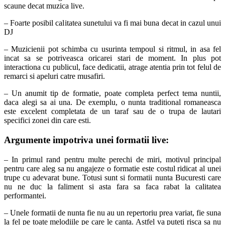
scaune decat muzica live.
– Foarte posibil calitatea sunetului va fi mai buna decat in cazul unui
DJ
– Muzicienii pot schimba cu usurinta tempoul si ritmul, in asa fel
incat sa se potriveasca oricarei stari de moment. In plus pot
interactiona cu publicul, face dedicatii, atrage atentia prin tot felul de
remarci si apeluri catre musafiri.
– Un anumit tip de formatie, poate completa perfect tema nuntii,
daca alegi sa ai una. De exemplu, o nunta traditional romaneasca
este excelent completata de un taraf sau de o trupa de lautari
specifici zonei din care esti.
Argumente impotriva unei formatii live:
– In primul rand pentru multe perechi de miri, motivul principal
pentru care aleg sa nu angajeze o formatie este costul ridicat al unei
trupe cu adevarat bune. Totusi sunt si formatii nunta Bucuresti care
nu ne duc la faliment si asta fara sa faca rabat la calitatea
performantei.
– Unele formatii de nunta fie nu au un repertoriu prea variat, fie suna
la fel pe toate melodiile pe care le canta. Astfel va puteti risca sa nu