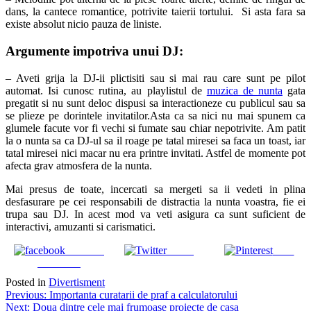
dans, la cantece romantice, potrivite taierii tortului. Si asta fara sa
existe absolut nicio pauza de liniste.
Argumente impotriva unui DJ:
– Aveti grija la DJ-ii plictisiti sau si mai rau care sunt pe pilot
automat. Isi cunosc rutina, au playlistul de
muzica de nunta
gata
pregatit si nu sunt deloc dispusi sa interactioneze cu publicul sau sa
se plieze pe dorintele invitatilor.Asta ca sa nici nu mai spunem ca
glumele facute vor fi vechi si fumate sau chiar nepotrivite. Am patit
la o nunta sa ca DJ-ul sa il roage pe tatal miresei sa faca un toast, iar
tatal miresei nici macar nu era printre invitati. Astfel de momente pot
afecta grav atmosfera de la nunta.
Mai presus de toate, incercati sa mergeti sa ii vedeti in plina
desfasurare pe cei responsabili de distractia la nunta voastra, fie ei
trupa sau DJ. In acest mod va veti asigura ca sunt suficient de
interactivi, amuzanti si carismatici.
Share on
Tweet
Save
Facebook
Posted in
Divertisment
Navigare
Previous:
Importanta curatarii de praf a calculatorului
Next:
Doua dintre cele mai frumoase proiecte de casa