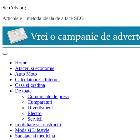
Skip
SeoAds.org
to
Articolele – metoda ideala de a face SEO
content
Home
Afaceri si economie
Auto Moto
Calculatoare – Internet
Casa si gradina
De toate
Comunicate de presa
Cumparaturi
Divertisment
Electro
Servicii
Imobiliare si constructii
Moda si Lifestyle
Sanatate si medicina