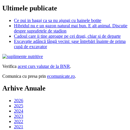
Ultimele publicate
Ce pui in bagaj ca sa nu ajungi cu hainele botite
Hibridul nu e un gazon natural mai bun. E alt animal. Discutie
despre suprafetele de stadion
Cadoul care ii tine aproape pe cei dragi, chiar si de departe
Excavație adâncă lângă vecini: șase întrebări înainte de prima
cupă de excavator
Verifica
acest curs valutar de la BNR
.
Comunica cu presa prin
ecomunicate.ro
.
Arhive Anuale
2026
2025
2024
2023
2022
2021