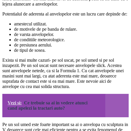
lejera alunecare a anvelopelor.
Potentialul de aderenta al anvelopelor este un lucru care depinde de:
amestecul utilizat.
de motivele de pe banda de rulare.
de varsta anvelopelor.
de conditiile meteorologice.
de presiunea aerului.
de tipul de sosea.
Exista si mai multe cazuri- pe sol uscat, pe sol umed si pe sol
inzapezit. Pe un sol uscat sunt necesare anvelopele slick. Acestea
sunt anvelopele netede, ca si la Formula 1. Cu cat anvelopele unei
masini sunt mai largi, cu atat aderenta este mai mare, deoarece
suprafata de contact este si ea mai mare. Este nevoie aici de
anvelope cu cea mai solida structura.
Vezi si:
Ce trebuie sa ai in vedere atunci
cand apelezi la tractari auto?
Pe un sol umed este foarte important sa ai o anvelopa cu sculptura in
V deoarece sunt cele mai eficiente pentru a se evita fenomenul de