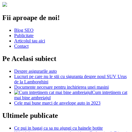
Fii aproape de noi!
Blog SEO
Publicitate
Articolul tau aici
Contact
Pe Acelasi subiect
Despre asigurarile auto
Lucruri pe care nu le stii cu siguranta despre noul SUV Urus
de la Lamborghini
Documente necesare pentru inchirierea unei masini
Cum intretinem cat
mai bine ambreiajul
Cele mai bune marci de anvelope auto in 2023
Ultimele publicate
Ce pui in bagaj ca sa nu ajungi cu hainele botite