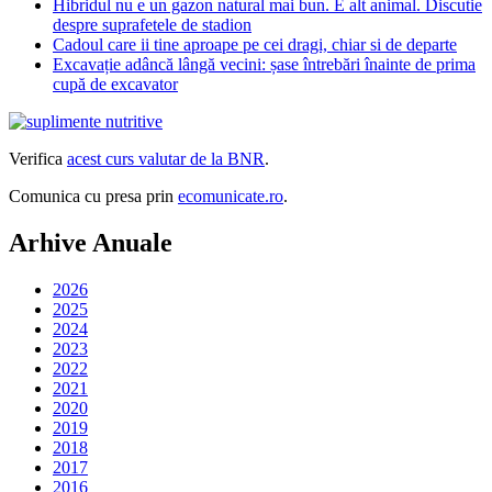
Hibridul nu e un gazon natural mai bun. E alt animal. Discutie
despre suprafetele de stadion
Cadoul care ii tine aproape pe cei dragi, chiar si de departe
Excavație adâncă lângă vecini: șase întrebări înainte de prima
cupă de excavator
Verifica
acest curs valutar de la BNR
.
Comunica cu presa prin
ecomunicate.ro
.
Arhive Anuale
2026
2025
2024
2023
2022
2021
2020
2019
2018
2017
2016