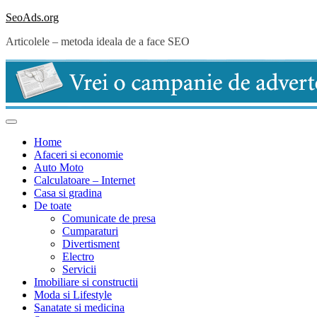
Skip
SeoAds.org
to
Articolele – metoda ideala de a face SEO
content
Home
Afaceri si economie
Auto Moto
Calculatoare – Internet
Casa si gradina
De toate
Comunicate de presa
Cumparaturi
Divertisment
Electro
Servicii
Imobiliare si constructii
Moda si Lifestyle
Sanatate si medicina