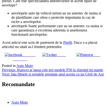
pneuri. Care este specificiatatea amestecurilor in aceste tipuri de
anvelope?
anvelopele auto tip vehicul turism au un amestec de rasina si
de plastifiante care ofera o protectie importanta in caz de
racire a anvelopelor.
anvelopele foarte performante care au un amestec cu rasina si
care garanteaza o excelenta aderenta si ameliorarea
functionarii anvelopelor.
Acest articol este scris de partenerii de la
Pirelli
. Daca v-a placut
articolul nu uitati sa-l trimiteti prietenilor.
Share on
Tweet
Save
Facebook
Posted in
Auto Moto
Navigare
Previous:
Huawei ar lansa cele trei modele P50 la sfarsitul lui martie
Next:
Iata filmele si serialele premiate anul acesta cu un Glob de Aur
în
articole
Recomandate
Auto Moto