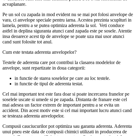
acvaplanare.
Pe un sol cu zapada in mod evident nu se mai pot folosi anvelope de
vara, ci anvelope speciale pentru iarna. Acestea prezinta scuplturi in
lamela, pentru a se putea optimiza aderenta la sol. Veti conduce
astfel in deplina siguranta atunci cand zapada este pe sosele. Atentie
insa deoarece acest tip de anvelope se poate uza mai usor atunci
cand sunt folosite tot anul.
Cum este testata aderenta anvelopelor?
Testele de aderenta care pot contribui la clasarea modelelor de
anvelope, sunt repartizate in doua categorii:
in functie de starea soselelor pe care au loc testele.
in functie de tipul de aderenta testat.
Cel mai important test este fara doar si poate incercarea franelor pe
soselele uscate si umede si pe zapada. Distanta de franare este cel
mai adesea un factor extrem de important pentru a se evita un
accident. Din acest motiv este si cel mai important lucru atunci cand
se testeaza aderenta anvelopelor.
Compusii cauciucurilor pot optimiza sau garanta aderenta. Aderenta
unui pneu este data de compusii chimici utilizati in producerea de