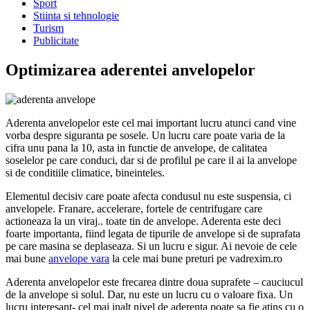
Sport
Stiinta si tehnologie
Turism
Publicitate
Optimizarea aderentei anvelopelor
Aderenta anvelopelor este cel mai important lucru atunci cand vine
vorba despre siguranta pe sosele. Un lucru care poate varia de la
cifra unu pana la 10, asta in functie de anvelope, de calitatea
soselelor pe care conduci, dar si de profilul pe care il ai la anvelope
si de conditiile climatice, bineinteles.
Elementul decisiv care poate afecta condusul nu este suspensia, ci
anvelopele. Franare, accelerare, fortele de centrifugare care
actioneaza la un viraj.. toate tin de anvelope. Aderenta este deci
foarte importanta, fiind legata de tipurile de anvelope si de suprafata
pe care masina se deplaseaza. Si un lucru e sigur. Ai nevoie de cele
mai bune
anvelope vara
la cele mai bune preturi pe vadrexim.ro
Aderenta anvelopelor este frecarea dintre doua suprafete – cauciucul
de la anvelope si solul. Dar, nu este un lucru cu o valoare fixa. Un
lucru interesant- cel mai inalt nivel de aderenta poate sa fie atins cu o